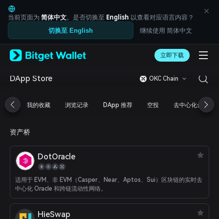
English
日本語
当前页面为
简体中文
。是否切换至
English
以查看对应语言内容？
Tiếng Việt
继续使用 简体中文
切换至 English
Русский
Español (Latinoamérica)
Türkçe
立即下载
Italiano
Français
DApp Store
OKC Chain
Deutsch
简体中文
我的收藏
浏览记录
DApp 推荐
空投
去中心化金融
繁體中文
Português (Portugal)
Bahasa Indonesia
资产桥
ภาษาไทย
العربية
DotOracle
हिन्दी
বাংলা
Español
适用于 EVM、非 EVM（Casper、Near、Aptos、Sui）区块链的实时去
Português (Brasil)
中心化 Oracle 和跨链流动性网络。
Español (Argentina)
HieSwap