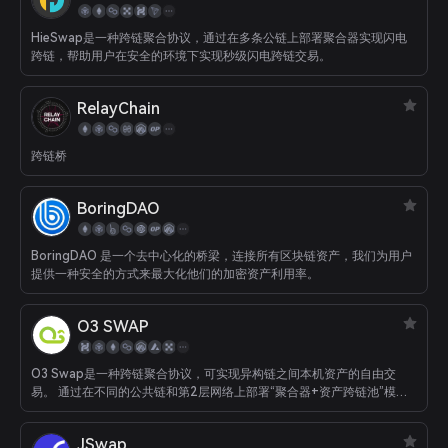
HieSwap是一种跨链聚合协议，通过在多条公链上部署聚合器实现闪电
跨链，帮助用户在安全的环境下实现秒级闪电跨链交易。
RelayChain
跨链桥
BoringDAO
BoringDAO 是一个去中心化的桥梁，连接所有区块链资产，我们为用户
提供一种安全的方式来最大化他们的加密资产利用率。
O3 SWAP
O3 Swap是一种跨链聚合协议，可实现异构链之间本机资产的自由交
易。 通过在不同的公共链和第2层网络上部署“聚合器+资产跨链池”模
型，它为用户提供了“一键式”模式。 当前连接到包括以太坊，BSC，Neo
和Heco等网络的跨链资产交换的经验正在扩展到Solana，Polygon，
JSwap
Polkadot和其他生态系统。 跨链聚合协议主要通过两种方式实现更有效