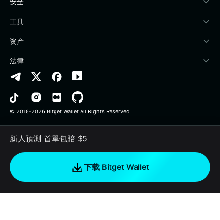
学院
稳定币理财
开发者文档
安全
加密资讯
Payfi Crypto
接入钱包
风险保障基金
工具
帮助中心
Crypto Swap API
Bitget Wallet Pay
安全防护技术
快捷买币
资产
联系我们
山寨季指数
合作上架
授权检测
Arbitrum
法律
品牌资源
预测市场
合约检测
Avalanche
隐私协议
工作机会
DApp
批量转账
Bitcoin
用户使用协议
© 2018-2026 Bitget Wallet All Rights Reserved
官方渠道验证
交易
BNB Chain
风险披露
新人預測 首單包賠 $5
RWA
Polygon
如何购买加密货币
下载 Bitget Wallet