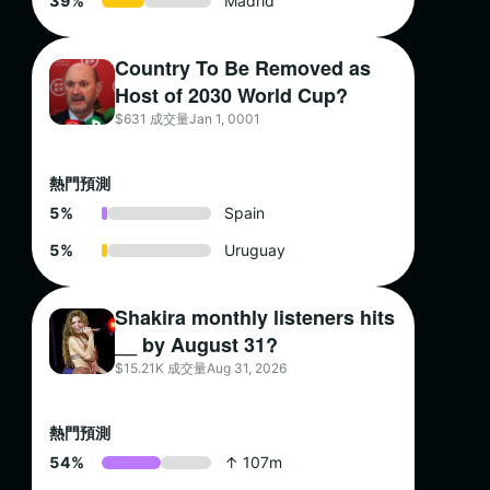
3
9
%
Madrid
Country To Be Removed as
Host of 2030 World Cup?
$631 成交量
Jan 1, 0001
熱門預測
5
%
Spain
5
%
Uruguay
Shakira monthly listeners hits
__ by August 31?
$15.21K 成交量
Aug 31, 2026
熱門預測
5
4
%
↑ 107m