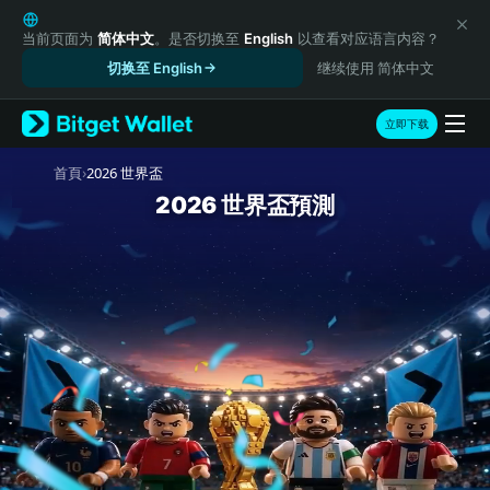
English
日本語
当前页面为
简体中文
。是否切换至
English
以查看对应语言内容？
Tiếng Việt
切换至 English
继续使用 简体中文
Русский
Español (Latinoamérica)
立即下载
Türkçe
Italiano
›
首頁
2026 世界盃
Français
2026 世界盃預測
Deutsch
简体中文
繁體中文
Português (Portugal)
Bahasa Indonesia
ภาษาไทย
हिन्दी
বাংলা
Español
Português (Brasil)
Español (Argentina)