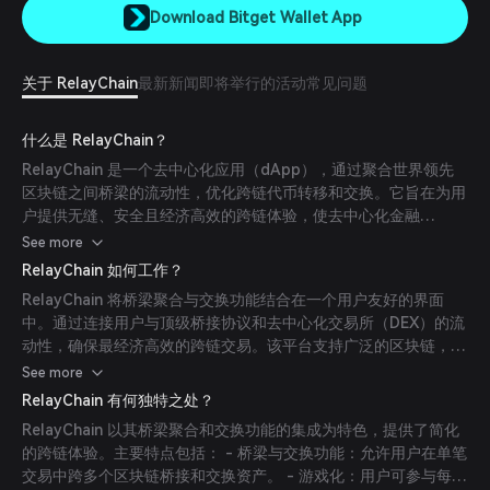
Download Bitget Wallet App
关于 RelayChain
最新新闻
即将举行的活动
常见问题
什么是 RelayChain？
RelayChain 是一个去中心化应用（dApp），通过聚合世界领先
区块链之间桥梁的流动性，优化跨链代币转移和交换。它旨在为用
户提供无缝、安全且经济高效的跨链体验，使去中心化金融
（DeFi）更加易于访问。
See more
RelayChain 如何工作？
RelayChain 将桥梁聚合与交换功能结合在一个用户友好的界面
中。通过连接用户与顶级桥接协议和去中心化交易所（DEX）的流
动性，确保最经济高效的跨链交易。该平台支持广泛的区块链，便
于用户以简单快速的方式在多个网络间移动加密资产。
See more
RelayChain 有何独特之处？
RelayChain 以其桥梁聚合和交换功能的集成为特色，提供了简化
的跨链体验。主要特点包括： - 桥梁与交换功能：允许用户在单笔
交易中跨多个区块链桥接和交换资产。 - 游戏化：用户可参与每周