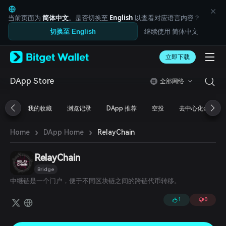
English
日本語
当前页面为
简体中文
。是否切换至
English
以查看对应语言内容？
Tiếng Việt
继续使用 简体中文
切换至 English
Русский
Español (Latinoamérica)
Türkçe
立即下载
Italiano
Français
DApp Store
全部网络
Deutsch
简体中文
我的收藏
浏览记录
DApp 推荐
空投
去中心化金融
繁體中文
Português (Portugal)
›
›
Bahasa Indonesia
RelayChain
Home
DApp Home
ภาษาไทย
العربية
RelayChain
हिन्दी
Bridge
বাংলা
中继链是一个门户，便于不同区块链之间的跨链代币转移。
Español
Português (Brasil)
1
0
Español (Argentina)