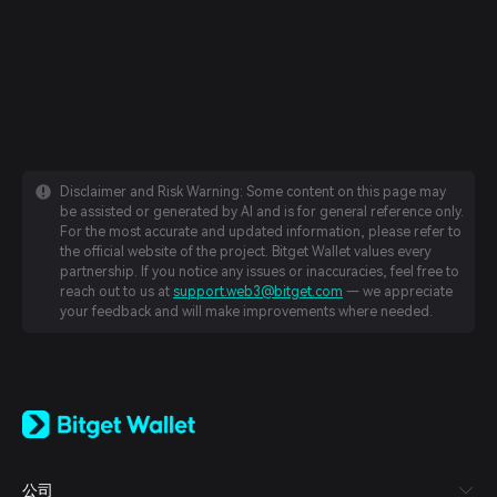
Disclaimer and Risk Warning: Some content on this page may
be assisted or generated by AI and is for general reference only.
For the most accurate and updated information, please refer to
the official website of the project. Bitget Wallet values every
partnership. If you notice any issues or inaccuracies, feel free to
reach out to us at
support.web3@bitget.com
— we appreciate
your feedback and will make improvements where needed.
English
日本語
Tiếng Việt
Русский
公司
Español (Latinoamérica)