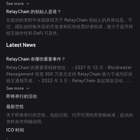
抽奖和空投活动，通过交易获得奖励。 - 安全性：平台经过多次审
See more
计，确保用户资金安全。 - 社区参与：通过推荐计划，用户可通过
RelayChain 的创始人是谁？
邀请朋友加入平台赚取额外奖励。
在提供的资料中未能获得关于 RelayChain 创始人的具体信息。不
过，团队由经验丰富的开发者和区块链爱好者组成，致力于提升跨
链互操作性和 DeFi 可及性。
Latest News
RelayChain 有哪些重要事件？
RelayChain 的重要里程碑包括： - 2021 年 12 月：Blockwater
Management 投资 300 万美元支持 RelayChain 致力于成为区块
链互通领导者。 - 2022 年 3 月：RelayChain 发起筹款活动，支
援受冲突影响的乌克兰公民，展现其社会责任承诺。
See more
即将举行的活动
最新空投
关于即将举行的空投，包括日期、代币可用性和资格标准，提供的
资料未作明确说明。
ICO 时间
-