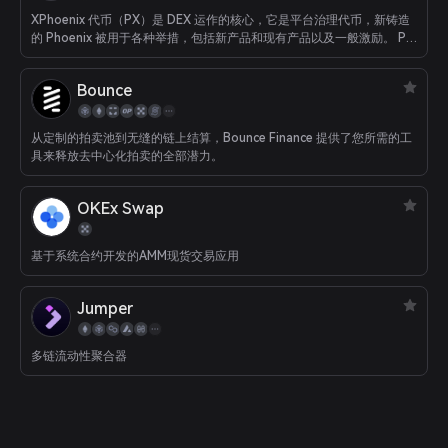
XPhoenix 代币（PX）是 DEX 运作的核心，它是平台治理代币，新铸造
的 Phoenix 被用于各种举措，包括新产品和现有产品以及一般激励。 PX
的流通供应量接近 3000 万枚，流动性挖矿计划达到每天 5000 枚
Phoenix。 为早期分发分配了 300 万个代币。 PX 在每种产品中都有作
Bounce
用，随着使用量的增加，需求也会增加。 强有力的激励措施也促进了需
求。
从定制的拍卖池到无缝的链上结算，Bounce Finance 提供了您所需的工
具来释放去中心化拍卖的全部潜力。
OKEx Swap
基于系统合约开发的AMM现货交易应用
Jumper
多链流动性聚合器