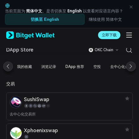
English
日本語
当前页面为
简体中文
。是否切换至
English
以查看对应语言内容？
Tiếng Việt
继续使用 简体中文
切换至 English
Русский
Español (Latinoamérica)
Türkçe
立即下载
Italiano
Français
DApp Store
OKC Chain
Deutsch
简体中文
我的收藏
浏览记录
DApp 推荐
空投
去中心化金融
繁體中文
Português (Portugal)
Bahasa Indonesia
交易
ภาษาไทย
العربية
SushiSwap
हिन्दी
বাংলা
Español
去中心化交易所
Português (Brasil)
Español (Argentina)
Xphoenixswap