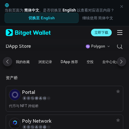
English
日本語
当前页面为
简体中文
。是否切换至
English
以查看对应语言内容？
Tiếng Việt
继续使用 简体中文
切换至 English
Русский
Español (Latinoamérica)
Türkçe
立即下载
Italiano
Français
DApp Store
Polygon
Deutsch
简体中文
我的收藏
浏览记录
DApp 推荐
空投
去中心化金融
繁體中文
Português (Portugal)
Bahasa Indonesia
资产桥
ภาษาไทย
العربية
Portal
हिन्दी
বাংলা
Español
代币与 NFT 跨链桥
Português (Brasil)
Español (Argentina)
Poly Network