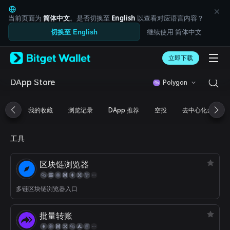
English
日本語
当前页面为
简体中文
。是否切换至
English
以查看对应语言内容？
Tiếng Việt
继续使用 简体中文
切换至 English
Русский
Español (Latinoamérica)
Türkçe
立即下载
Italiano
Français
DApp Store
Polygon
Deutsch
简体中文
我的收藏
浏览记录
DApp 推荐
空投
去中心化金融
繁體中文
Português (Portugal)
Bahasa Indonesia
工具
ภาษาไทย
العربية
区块链浏览器
हिन्दी
বাংলা
Español
多链区块链浏览器入口
Português (Brasil)
Español (Argentina)
批量转账