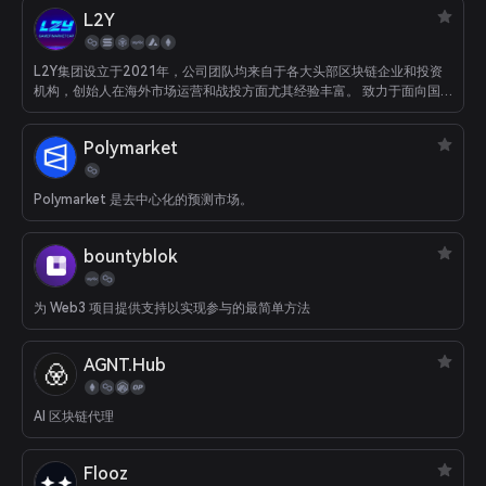
L2Y
L2Y集团设立于2021年，公司团队均来自于各大头部区块链企业和投资
机构，创始人在海外市场运营和战投方面尤其经验丰富。 致力于面向国
际市场提供链游公会、链游数据平台、链游投资孵化等服务。 L2Y在全球
的各分支机搆正在搭建中，包括但不限于美国加州、德国柏林、新加坡、
Polymarket
香港、英国伦敦等地。
Polymarket 是去中心化的预测市场。
bountyblok
为 Web3 项目提供支持以实现参与的最简单方法
AGNT.Hub
AI 区块链代理
Flooz