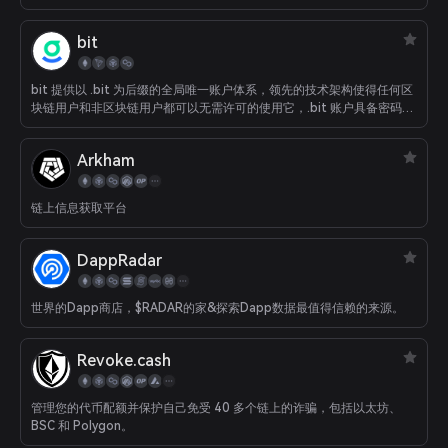
bit
bit 提供以 .bit 为后缀的全局唯一账户体系，领先的技术架构使得任何区
块链用户和非区块链用户都可以无需许可的使用它，.bit 账户具备密码学
级别安全的跨链特性，是满足整个 Web3.0 终极要求的 DID 系统。 .bit
让资产转移更加便捷安全，.bit 既可以做为跨应用统一用户名、DApp 入
Arkham
口，也可以作为去中心化的个人主页（.bit.cc），还可以衔接 Web2.0 和
Web3.0。
链上信息获取平台
DappRadar
世界的Dapp商店，$RADAR的家&探索Dapp数据最值得信赖的来源。
Revoke.cash
管理您的代币配额并保护自己免受 40 多个链上的诈骗，包括以太坊、
BSC 和 Polygon。