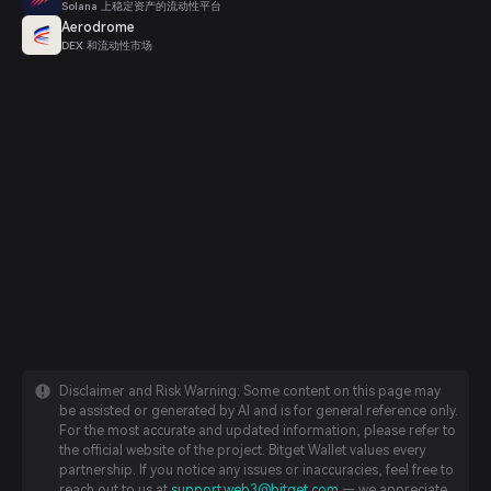
Solana 上稳定资产的流动性平台
Aerodrome
DEX 和流动性市场
Disclaimer and Risk Warning: Some content on this page may
be assisted or generated by AI and is for general reference only.
For the most accurate and updated information, please refer to
the official website of the project. Bitget Wallet values every
partnership. If you notice any issues or inaccuracies, feel free to
reach out to us at
support.web3@bitget.com
— we appreciate