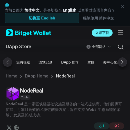
English
日本語
当前页面为
简体中文
。是否切换至
English
以查看对应语言内容？
Tiếng Việt
继续使用 简体中文
切换至 English
Русский
Español (Latinoamérica)
Türkçe
立即下载
Italiano
Français
DApp Store
全部网络
Deutsch
简体中文
我的收藏
浏览记录
DApp 推荐
空投
去中心化金融
繁體中文
Português (Portugal)
›
›
Bahasa Indonesia
NodeReal
Home
DApp Home
ภาษาไทย
العربية
NodeReal
हिन्दी
Tools
বাংলা
NodeReal 是一家区块链基础设施及服务的一站式提供商。他们提供可
Español
扩展、可靠且高效的区块链解决方案，旨在支持 Web3 生态系统的采
Português (Brasil)
纳、发展及长期成功。
Español (Argentina)
1
0