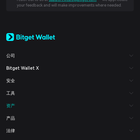
your feedback and will make improvements where needed.
English
日本語
Tiếng Việt
Русский
公司
Español (Latinoamérica)
Türkçe
Bitget Wallet X
Italiano
Français
安全
Deutsch
简体中文
工具
繁體中文
Português (Portugal)
资产
Bahasa Indonesia
ภาษาไทย
产品
العربية
हिन्दी
法律
বাংলা