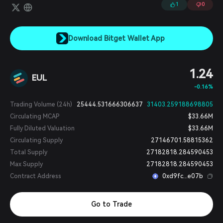
1
0
Download Bitget Wallet App
1.24
EUL
-0.16%
Trading Volume (24h)
25444.531666306637
31403.259188698805
Circulating MCAP
$33.66M
Fully Diluted Valuation
$33.66M
Circulating Supply
27146701.58815362
Total Supply
27182818.284590453
Max Supply
27182818.284590453
Contract Address
0xd9fc...e07b
Go to Trade