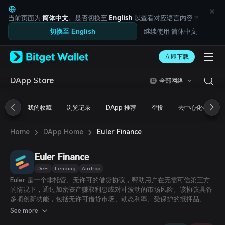
English
日本語
当前页面为
简体中文
。是否切换至
English
以查看对应语言内容？
Tiếng Việt
继续使用 简体中文
切换至 English
Русский
Español (Latinoamérica)
Türkçe
立即下载
Italiano
Français
DApp Store
全部网络
Deutsch
简体中文
我的收藏
浏览记录
DApp 推荐
空投
去中心化金融
繁體中文
Português (Portugal)
›
›
Bahasa Indonesia
Euler Finance
Home
DApp Home
ภาษาไทย
العربية
Euler Finance
हिन्दी
DeFi
Lending
Airdrop
বাংলা
Euler 是一个非托管、无许可的借贷协议，帮助用户在无需可信第三方
Español
的情况下，通过加密资产赚取利息或对冲波动的市场风险。该协议具备
Português (Brasil)
多项创新功能，包括无许可借贷市场、动态利率、受保护的抵押品、防
Español (Argentina)
MEV 的清算、多抵押稳定池等诸多特色。
See more