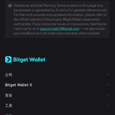
Disclaimer and Risk Warning: Some content on this page may
be assisted or generated by AI and is for general reference only.
For the most accurate and updated information, please refer to
the official website of the project. Bitget Wallet values every
partnership. If you notice any issues or inaccuracies, feel free to
reach out to us at
support.web3@bitget.com
— we appreciate
your feedback and will make improvements where needed.
English
日本語
Tiếng Việt
Русский
公司
Español (Latinoamérica)
Türkçe
Bitget Wallet X
Italiano
Français
安全
Deutsch
简体中文
工具
繁體中文
Português (Portugal)