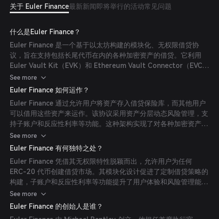
关于 Euler Finance
最新新闻
即将举行的活动
常见问题
什么是Euler Finance？
Euler Finance 是一个基于以太坊构建的模块化、无权限借贷协
议，旨在支持包括长尾代币在内的各种加密资产的借贷。它利用
Euler Vault Kit（EVK）和 Ethereum Vault Connector（EVC）
使开发者能够创建可定制的借贷保险库，并将它们连接以实现复杂
See more
的金融策略。
Euler Finance 如何运作？
Euler Finance 通过允许用户将资产存入借贷保险库，而其他用户
可以借用这些资产来运作。该协议采用资产分层动态风险管理，支
持子账户和反应性利率等功能。这种架构实现了对各种加密资产的
高效且灵活的借贷过程。
See more
Euler Finance 有何独特之处？
Euler Finance 凭借其无权限特性脱颖而出，允许用户为任何
ERC-20 代币创建借贷市场。其模块化设计促进了定制借贷策略的
构建，子账户和反应性利率等功能提升了用户体验和风险管理能
力。
See more
Euler Finance 的创始人是谁？