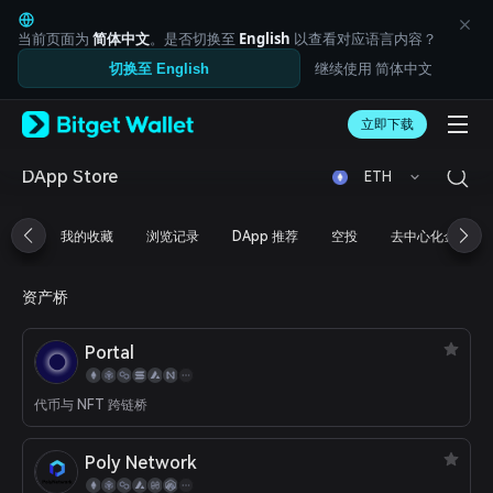
English
日本語
当前页面为
简体中文
。是否切换至
English
以查看对应语言内容？
Tiếng Việt
继续使用 简体中文
切换至 English
Русский
Español (Latinoamérica)
Türkçe
立即下载
Italiano
Français
DApp Store
ETH
Deutsch
简体中文
我的收藏
浏览记录
DApp 推荐
空投
去中心化金融
繁體中文
Português (Portugal)
Bahasa Indonesia
资产桥
ภาษาไทย
العربية
Portal
हिन्दी
বাংলা
Español
代币与 NFT 跨链桥
Português (Brasil)
Español (Argentina)
Poly Network