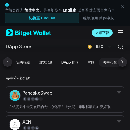
English
日本語
当前页面为
简体中文
。是否切换至
English
以查看对应语言内容？
Tiếng Việt
继续使用 简体中文
切换至 English
Русский
Español (Latinoamérica)
Türkçe
立即下载
Italiano
Français
DApp Store
BSC
Deutsch
简体中文
我的收藏
浏览记录
DApp 推荐
空投
去中心化金融
繁體中文
Português (Portugal)
Bahasa Indonesia
去中心化金融
ภาษาไทย
العربية
PancakeSwap
हिन्दी
বাংলা
Español
在银河系中最受欢迎的去中心化平台上交易、赚取和赢取加密货币。
Português (Brasil)
Español (Argentina)
XEN