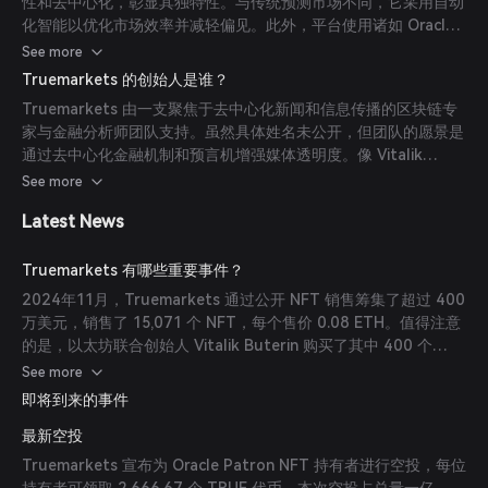
性和去中心化，彰显其独特性。与传统预测市场不同，它采用自动
化智能以优化市场效率并减轻偏见。此外，平台使用诸如 Oracle
Patron NFT 等 NFT，为持有人提供治理权利和代币空投，促进
See more
更积极的社区参与。
Truemarkets 的创始人是谁？
Truemarkets 由一支聚焦于去中心化新闻和信息传播的区块链专
家与金融分析师团队支持。虽然具体姓名未公开，但团队的愿景是
通过去中心化金融机制和预言机增强媒体透明度。像 Vitalik
Buterin 这样的知名投资人的参与为项目增添了信誉。
See more
Latest News
Truemarkets 有哪些重要事件？
2024年11月，Truemarkets 通过公开 NFT 销售筹集了超过 400
万美元，销售了 15,071 个 NFT，每个售价 0.08 ETH。值得注意
的是，以太坊联合创始人 Vitalik Buterin 购买了其中 400 个
NFT，总计 32 ETH（约合 107,000 美元）。此事件彰显了平台
See more
及其在去中心化预测市场领域潜力的重大关注。
即将到来的事件
最新空投
Truemarkets 宣布为 Oracle Patron NFT 持有者进行空投，每位