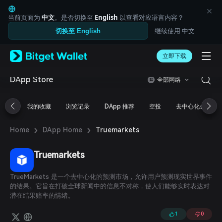
English
日本語
当前页面为
中文
。是否切换至
English
以查看对应语言内容？
Tiếng Việt
继续使用 中文
切换至 English
Русский
Español (Latinoamérica)
Türkçe
立即下载
Italiano
Français
DApp Store
全部网络
Deutsch
简体中文
我的收藏
浏览记录
DApp 推荐
空投
去中心化金融
繁體中文
Português (Portugal)
›
›
Bahasa Indonesia
Truemarkets
Home
DApp Home
ภาษาไทย
العربية
Truemarkets
हिन्दी
বাংলা
TrueMarkets 是一个去中心化的预测市场，允许用户预测现实世界事件
Español
的结果。它旨在打破全球新闻中的信息不对称，使人们能够实时表达对
Português (Brasil)
潜在结果赔率的情绪。
Español (Argentina)
1
0