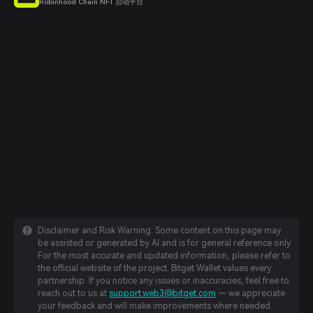
Robinhood Chain NFT 启动平台
Disclaimer and Risk Warning: Some content on this page may
be assisted or generated by AI and is for general reference only.
For the most accurate and updated information, please refer to
the official website of the project. Bitget Wallet values every
partnership. If you notice any issues or inaccuracies, feel free to
reach out to us at
support.web3@bitget.com
— we appreciate
your feedback and will make improvements where needed.