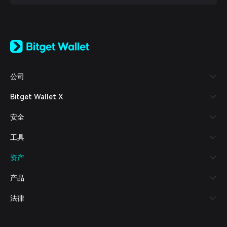
English
日本語
Tiếng Việt
Русский
公司
Español (Latinoamérica)
Türkçe
Bitget Wallet X
Italiano
Français
安全
Deutsch
简体中文
工具
繁體中文
Português (Portugal)
资产
Bahasa Indonesia
ภาษาไทย
产品
العربية
हिन्दी
法律
বাংলা
Español
Português (Brasil)