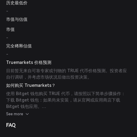
历史最低价
-
市值与估值
市值
-
完全稀释估值
-
Truemarkets 价格预测
目前暂无来自可靠专家或刊物的 TRUE 代币价格预测。投资者应
自行调研，并考虑市场状况后做出投资决策。
如何购买 Truemarkets？
使用 Bitget 钱包购买 TRUE 代币，请按照以下简单步骤操作：
下载 Bitget 钱包：如果尚未安装，请从官网或应用商店下载
Bitget 钱包应用。
创建账户：打开应用并按照屏幕指引创建新账户，务必设置安全的
See more
密码保护账户。
FAQ
充值钱包：通过转入加密货币或使用支持的支付方式以法币购买加
密货币，为钱包注资。