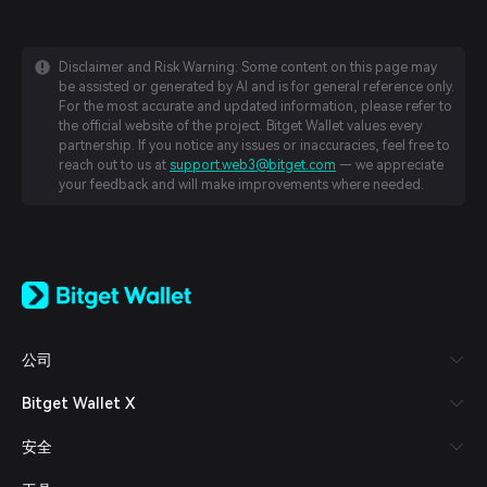
Disclaimer and Risk Warning: Some content on this page may
be assisted or generated by AI and is for general reference only.
For the most accurate and updated information, please refer to
the official website of the project. Bitget Wallet values every
partnership. If you notice any issues or inaccuracies, feel free to
reach out to us at
support.web3@bitget.com
— we appreciate
your feedback and will make improvements where needed.
English
日本語
Tiếng Việt
Русский
公司
Español (Latinoamérica)
Türkçe
Bitget Wallet X
Italiano
Français
安全
Deutsch
简体中文