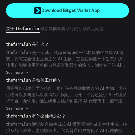
Download Bitget Wallet App
关于 thefarm.fun
最新新闻
即将举行的活动
常见问题
thefarm.fun 是什么？
thefarm.fun 是一个基于 Hyperliquid 平台构建的生成式 AI 游
戏，拥有完全链上且自主的 AI 生物。它旨在构建一个生态系统，
让用户能够使用简单的自然语言和最少的输入，制作专门的 AI 代
理，实现跨多个 web2 平台的部署和变现。
See more
thefarm.fun 是如何工作的？
用户可以创建会学习技能、执行任务并赚取收入的 AI 生物。这些
生物可以参与游戏以获得战斗奖励。此外，平台还提供 AI 代理发
行平台，允许用户通过绑定曲线机制发行 AI 代理代币，便于股东
和分销商进行变现和角色分配。
See more
thefarm.fun 有什么独特之处？
thefarm.fun 通过结合由生成式 AI 模型驱动的链上生物生成与模
拟及战斗游戏元素脱颖而出。它为普通用户简化了 AI 代理的创