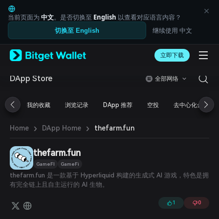
English
日本語
当前页面为
中文
。是否切换至
English
以查看对应语言内容？
Tiếng Việt
继续使用 中文
切换至 English
Русский
Español (Latinoamérica)
Türkçe
立即下载
Italiano
Français
DApp Store
全部网络
Deutsch
简体中文
我的收藏
浏览记录
DApp 推荐
空投
去中心化金融
繁體中文
Português (Portugal)
›
›
Bahasa Indonesia
thefarm.fun
Home
DApp Home
ภาษาไทย
العربية
thefarm.fun
हिन्दी
GameFI
GameFi
বাংলা
thefarm.fun 是一款基于 Hyperliquid 构建的生成式 AI 游戏，特色是拥
Español
有完全链上且自主运行的 AI 生物。
Português (Brasil)
Español (Argentina)
1
0