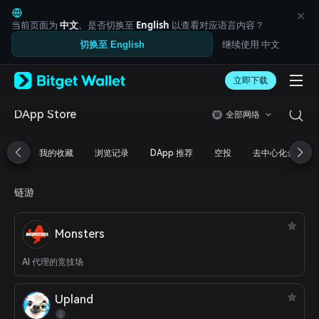
English
日本語
当前页面为
中文
。是否切换至
English
以查看对应语言内容？
Tiếng Việt
继续使用 中文
切换至 English
Русский
Español (Latinoamérica)
Türkçe
立即下载
Italiano
Français
DApp Store
全部网络
Deutsch
简体中文
我的收藏
浏览记录
DApp 推荐
空投
去中心化金融
繁體中文
Português (Portugal)
Bahasa Indonesia
链游
ภาษาไทย
العربية
हिन्दी
Monsters
বাংলা
Español
AI 代理的竞技场
Português (Brasil)
Español (Argentina)
Upland