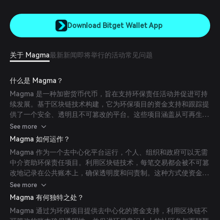
Download Bitget Wallet App
关于 Magma
最新新闻
即将举行的活动
常见问题
什么是 Magma？
Magma 是一种加密货币代币，旨在支持环保责任活动并促进可持
续发展。基于区块链技术构建，它为环保项目的资金支持和跟踪提
供了一个安全、透明且不可篡改的平台。这些项目涵盖从可再生能
源解决方案到野生动物保护和植树造林等多方面。
See more
Magma 如何运作？
Magma 作为一个去中心化平台运行，个人、组织和政府可以无需
中介资助环保责任项目。利用区块链技术，每笔交易都会被不可篡
改地记录在公共账本上，确保透明度和问责制。这种方式使资金在
各种环保举措中的使用高效且有效。
See more
Magma 有何独特之处？
Magma 通过为环保项目提供去中心化的资金支持，利用区块链不