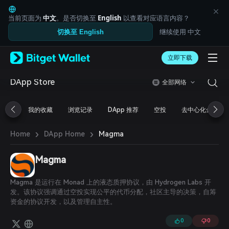
English
日本語
当前页面为
中文
。是否切换至
English
以查看对应语言内容？
Tiếng Việt
继续使用 中文
切换至 English
Русский
Español (Latinoamérica)
Türkçe
立即下载
Italiano
Français
DApp Store
全部网络
Deutsch
简体中文
我的收藏
浏览记录
DApp 推荐
空投
去中心化金融
繁體中文
Português (Portugal)
›
›
Bahasa Indonesia
Magma
Home
DApp Home
ภาษาไทย
العربية
Magma
हिन्दी
বাংলা
Magma 是运行在 Monad 上的液态质押协议，由 Hydrogen Labs 开
Español
发。该协议强调通过空投实现公平的代币分配，社区主导的决策，自筹
Português (Brasil)
资金的协议开发，以及管理自主性。
Español (Argentina)
0
0