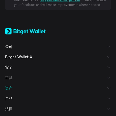
reach out to us at
support.web3@bitget.com
— we appreciate
your feedback and will make improvements where needed.
English
日本語
Tiếng Việt
Русский
公司
Español (Latinoamérica)
Türkçe
Bitget Wallet X
Italiano
Français
安全
Deutsch
简体中文
工具
繁體中文
Português (Portugal)
资产
Bahasa Indonesia
ภาษาไทย
产品
العربية
हिन्दी
法律
বাংলা