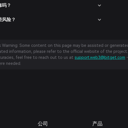
可靠吗？
在哪些风险？
sk Warning: Some content on this page may be assisted or generated 
ed information, please refer to the official website of the project.
curacies, feel free to reach out to us at
support.web3@bitget.com
—
re needed.
公司
产品