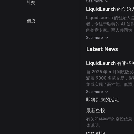
化的自适应 AI。
See more
社交
LiquidLaunch 的
LiquidLaunch 的创始
借贷
者，专注于独特的 AI 创
的创意专家。两人共同为 Li
启动平台。
See more
Latest News
LiquidLaunch 有
自 2025 年 4 月测试版
涵盖 9000 多笔交易，
集成实现了高性能、低滑点交易和
平台的有力竞争者。
See more
即将到来的活动
最新空投
有关即将举行的空投信息
体说明。
ICO 时间