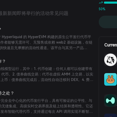
50%
最新新闻
即将举行的活动
常见问题
？
基于 Hyperliquid 的 HyperEVM 构建的原生公平发行代币平
创作者能够无需许可、无预售或依赖 web2 基础设施，在链
Curren
币，提供快速且无摩擦的流动性通道。该平台与其另一产品
过 HyperSwap 和 KittenSwap 等顶级 HyperEVM DEX
优价格和最低滑点进行交易。无论新代币是否通过
运作？
可立即通过 LiquidSwap 进行交易。LiquidLaunch 和
采用债券曲线模型运行，其中：1. 代币创建：任何人都可以创建带有
00% 收入将返还给 $LIQD 代币质押者。LiquidLaunch 上的
0 代币。2. 债券曲线交易：代币在虚拟 AMM 上交易，以实
或私募，只是完全链上驱动的透明公开发行。
EX 上币：债券曲线完成后，流动性自动迁移到 DEX。4. 费用
，并在 DEX 迁移后在协议和代币创建者之间分配。
何独特之处？
提供了一个完全去中心化的代币发行平台，具有可验证的公平性、与
吞吐网络的无缝集成、高级实时交易界面及链上结算和透明性。它还
于发布智能代理代币，支持通过每次 API 调用实现不断智能