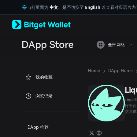
English
当前页面为
中文
。是否切换至
English
以查看对应语言内
日本語
Tiếng Việt
Русский
Español (Latinoamérica)
Türkçe
Italiano
DApp Store
全部网络
Français
Deutsch
简体中文
繁體中文
›
Home
DApp Home
Português (Portugal)
我的收藏
Bahasa Indonesia
ภาษาไทย
Liq
العربية
浏览记录
हिन्दी
Liqu
বাংলা
行平台
交易体
Español
Português (Brasil)
Español (Argentina)
DApp 推荐