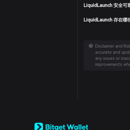
LiquidLaunch 安全
LiquidLaunch 存
Disclaimer and Ri
accurate and updat
any issues or inac
improvements whe
English
日本語
Tiếng Việt
Русский
Español (Latinoamérica)