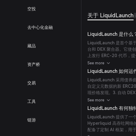
空投
关于 LiquidLaunch
去中心化金融
LiquidLaunch 是什么
LiquidLaunch 是首个
藏品
台和 DEX 聚合器。它使
上发行 ERC-20 代
LiquidSwap 配合使用，通
See more
资产桥
路由交易，确保用户以最
LiquidLaunch 如何
LiquidLaunch 绑定，均
LiquidLaunch 
LiquidSwap 产生的 1
交易
自定义元数据的新 ERC2
公平发行意味着没有分配
现价格发现。3. 自动 D
收取：交易过程中收取费用
See more
工具
LiquidLaunch 有
LiquidLaunch 
链游
Hyperliquid 高
配备了定制 AI 框架，用