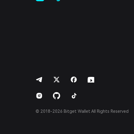
Türkçe
Italiano
Français
Deutsch
简体中文
繁體中文
Português (Portugal)
Bahasa Indonesia
ภาษาไทย
العربية
हिन्दी
বাংলা
Español
Português (Brasil)
Español (Argentina)
© 2018-2026 Bitget Wallet All Rights Reserved