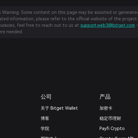
sk Warning: Some content on this page may be assisted or generated 
ed information, please refer to the official website of the project.
curacies, feel free to reach out to us at
support.web3@bitget.com
—
re needed.
公司
产品
关于 Bitget Wallet
加密卡
博客
稳定币理财
学院
Payfi Crypto