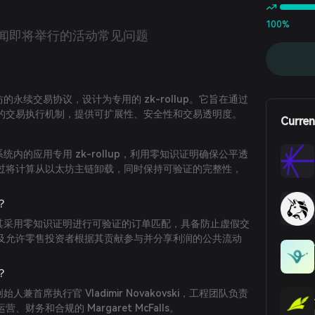
100%
闻
即将举行的活动
常见问题
太坊的永续交易协议，设计为专用的 zk-rollup。它旨在通过
的交易执行机制，提供可扩展性、安全性和交易透明度。
Curren
态系统内的应用专用 zk-rollup，利用零知识证明确保公平透
过将计算从以太坊主链卸载，同时保持可验证的完整性，
。
？
处在于其采用零知识证明进行可验证的订单匹配，具备防止虚假交
及允许零售投资者根据其贡献参与并分享利润的公共流动
？
创始人兼首席执行官 Vladimir Novakovski，工程团队负责
运营、财务和合规的 Margaret McFalls。