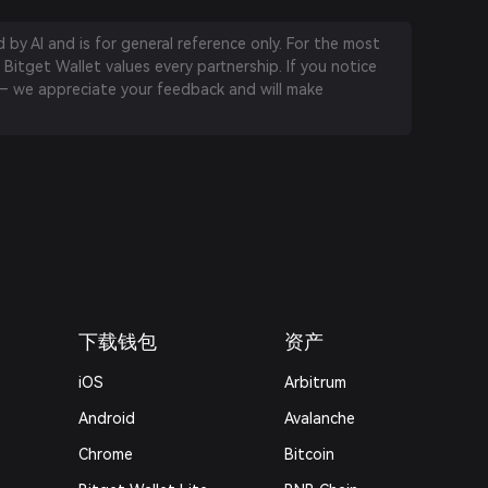
by AI and is for general reference only. For the most
 Bitget Wallet values every partnership. If you notice
 we appreciate your feedback and will make
下载钱包
资产
iOS
Arbitrum
Android
Avalanche
Chrome
Bitcoin