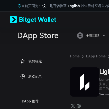
English
当前页面为
中文
。是否切换至
English
以查看对应语言内
日本語
Tiếng Việt
Русский
Español (Latinoamérica)
Türkçe
Italiano
DApp Store
全部网络
Français
Deutsch
简体中文
繁體中文
›
Home
DApp Home
Português (Portugal)
我的收藏
Bahasa Indonesia
ภาษาไทย
Lig
العربية
浏览记录
हिन्दी
Lig
বাংলা
安全、
应用的 
Español
过其可
Português (Brasil)
See m
保市场
Español (Argentina)
DApp 推荐
性能且