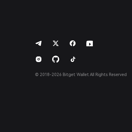
Português (Portugal)
Bahasa Indonesia
ภาษาไทย
العربية
हिन्दी
বাংলা
Español
Português (Brasil)
Español (Argentina)
© 2018-2026 Bitget Wallet All Rights Reserved