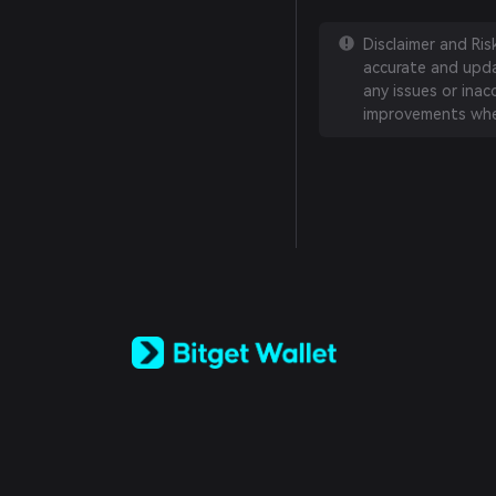
Disclaimer and Ri
accurate and updat
any issues or inac
improvements whe
English
日本語
Tiếng Việt
Русский
Español (Latinoamérica)
Türkçe
Italiano
Français
Deutsch
简体中文
繁體中文