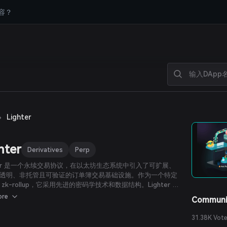
容？
›
Lighter
hter
Derivatives
Perp
hter 是一个永续交易协议，在以太坊生态系统中引入了可扩展、
透明、非托管且可验证的订单簿交易基础设施。作为一个特定
zk-rollup，它采用先进的密码学技术和数据结构。Lighter 通
验证的撮合引擎显著提升了订单簿交易的安全性和公平性，确
ore
Communi
价格发现的可扩展性和高效性。因此，Lighter 为创建新的高
安全的数字交易平台奠定了基础。
31.38K Vot