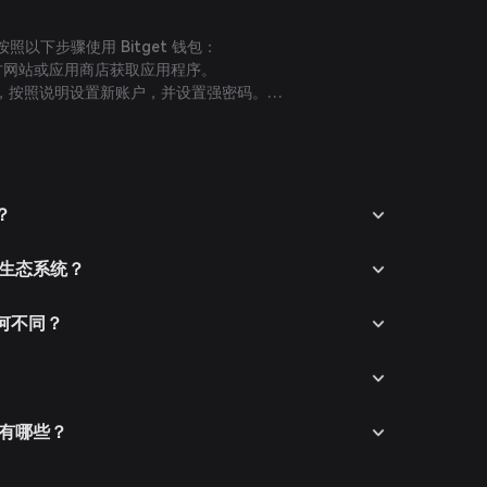
请按照以下步骤使用 Bitget 钱包：
从官方网站或应用商店获取应用程序。
，按照说明设置新账户，并设置强密码。
移加密货币或使用支持的支付方式购买加密货币来存入资
 钱包中，进入市场部分，搜索 Lighter 以查看可用的交易
如，Lighter/USDT），输入购买数量，并确认订单。
？
 代币将添加到您的钱包中。
 的生态系统？
有何不同？
风险有哪些？