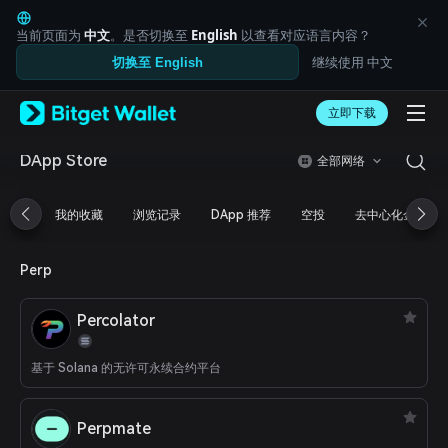
English
日本語
当前页面为
中文
。是否切换至
English
以查看对应语言内容？
Tiếng Việt
继续使用 中文
切换至 English
Русский
Español (Latinoamérica)
Türkçe
立即下载
Italiano
Français
DApp Store
全部网络
Deutsch
简体中文
我的收藏
浏览记录
DApp 推荐
空投
去中心化金融
繁體中文
Português (Portugal)
Bahasa Indonesia
Perp
ภาษาไทย
العربية
Percolator
हिन्दी
বাংলা
Español
基于 Solana 的无许可永续合约平台
Português (Brasil)
Español (Argentina)
Perpmate