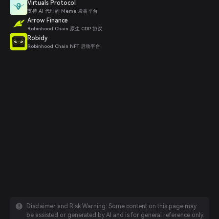
Virtuals Protocol
支持 AI 代理的 Meme 发射平台
Arrow Finance
Robinhood Chain 原生 CDP 协议
Robidy
Robinhood Chain NFT 启动平台
Disclaimer and Risk Warning: Some content on this page may
be assisted or generated by AI and is for general reference only.