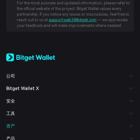
For the most accurate and updated information, please refer to
the official website of the project. Bitget Wallet values every
partnership. If you notice any issues or inaccuracies, feel free to
reach out to us at
support.web3@bitget.com
— we appreciate
your feedback and will make improvements where needed.
English
日本語
Tiếng Việt
Русский
公司
Español (Latinoamérica)
Türkçe
Bitget Wallet X
Italiano
Français
安全
Deutsch
简体中文
工具
繁體中文
Português (Portugal)
资产
Bahasa Indonesia
ภาษาไทย
产品