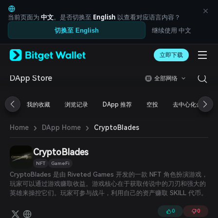
English
日本語
当前页面为
中文
。是否切换至
English
以查看对应语言内容？
Tiếng Việt
继续使用 中文
切换至 English
Русский
Español (Latinoamérica)
Türkçe
立即下载
Italiano
Français
DApp Store
全部网络
Deutsch
简体中文
我的收藏
浏览记录
DApp 推荐
空投
去中心化金融
繁體中文
Português (Portugal)
›
›
Bahasa Indonesia
CryptoBlades
Home
DApp Home
ภาษาไทย
العربية
CryptoBlades
हिन्दी
NFT
GameFi
বাংলা
CryptoBlades 是由 Riveted Games 开发的一款 NFT 角色扮演游戏，
Español
玩家可以通过游戏赚取收益。游戏核心在于获取传说中的刀刃和强大的
Português (Brasil)
英雄来操控它们。玩家可参与战斗，利用自己的资产赚取 SKILL 代币。
Español (Argentina)
0
0