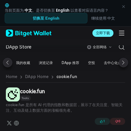
English
日本語
当前页面为
中文
。是否切换至
English
以查看对应语言内容？
Tiếng Việt
继续使用 中文
切换至 English
Русский
Español (Latinoamérica)
Türkçe
立即下载
Italiano
Français
DApp Store
全部网络
Deutsch
简体中文
我的收藏
浏览记录
DApp 推荐
空投
去中心化金融
繁體中文
Português (Portugal)
›
›
Bahasa Indonesia
cookie.fun
Home
DApp Home
ภาษาไทย
العربية
cookie.fun
हिन्दी
Tools
বাংলা
cookie.fun 是所有 AI 代理的指数和数据层，展示了在关注度、智能关
Español
注、互动及链上数据方面的涨幅领先者。
Português (Brasil)
Español (Argentina)
1
0