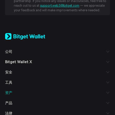
partnership. If you notice any issues or inaccuracies, feel free to
reach out to us at
support.web3@bitget.com
— we appreciate
your feedback and will make improvements where needed.
English
日本語
Tiếng Việt
Русский
公司
Español (Latinoamérica)
Türkçe
Bitget Wallet X
Italiano
Français
安全
Deutsch
简体中文
工具
繁體中文
Português (Portugal)
资产
Bahasa Indonesia
ภาษาไทย
产品
العربية
हिन्दी
法律