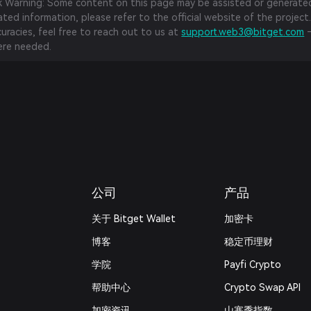
sk Warning: Some content on this page may be assisted or generated 
ed information, please refer to the official website of the project.
curacies, feel free to reach out to us at
support.web3@bitget.com
—
re needed.
公司
产品
关于 Bitget Wallet
加密卡
博客
稳定币理财
学院
Payfi Crypto
帮助中心
Crypto Swap API
加密资讯
山寨季指数