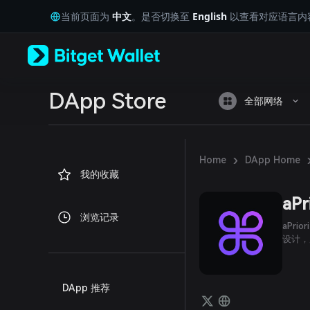
English
当前页面为
中文
。是否切换至
English
以查看对应语言内
日本語
Tiếng Việt
Русский
Español (Latinoamérica)
Türkçe
Italiano
DApp Store
全部网络
Français
Deutsch
简体中文
繁體中文
›
Home
DApp Home
Português (Portugal)
我的收藏
Bahasa Indonesia
ภาษาไทย
aPr
العربية
浏览记录
हिन्दी
aPr
বাংলা
设计，
Español
Português (Brasil)
Español (Argentina)
DApp 推荐