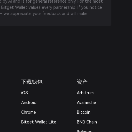
by AI and is for general reference only. For the most
 Bitget Wallet values every partnership. If you notice
 we appreciate your feedback and will make
下载钱包
资产
iOS
Arbitrum
Android
Avalanche
Chrome
Bitcoin
Bitget Wallet Lite
BNB Chain
Polygon