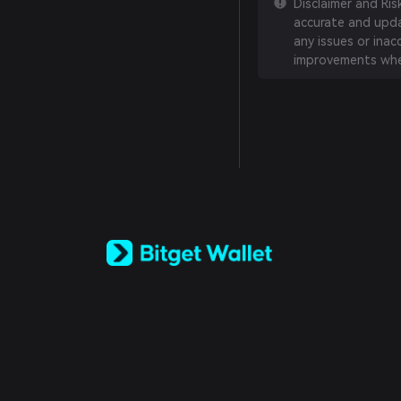
Disclaimer and Ri
accurate and updat
any issues or inac
improvements whe
English
日本語
Tiếng Việt
Русский
Español (Latinoamérica)
Türkçe
Italiano
Français
Deutsch
简体中文
繁體中文
Português (Portugal)