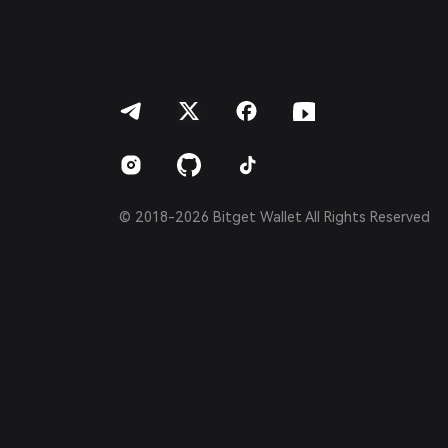
Bahasa Indonesia
ภาษาไทย
العربية
हिन्दी
বাংলা
Español
Português (Brasil)
Español (Argentina)
© 2018-2026 Bitget Wallet All Rights Reserved