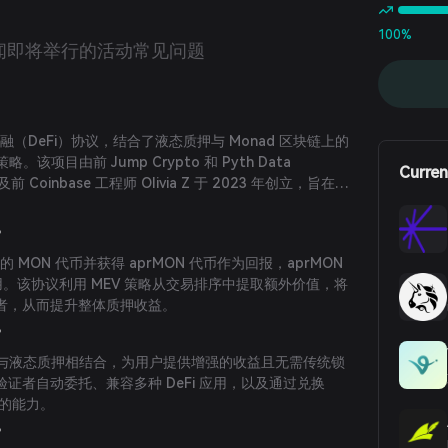
100%
闻
即将举行的活动
常见问题
化金融（DeFi）协议，结合了液态质押与 Monad 区块链上的
该项目由前 Jump Crypto 和 Pyth Data
Curren
 以及前 Coinbase 工程师 Olivia Z 于 2023 年创立，旨在提
易排序最大化用户回报。
？
们的 MON 代币并获得 aprMON 代币作为回报，aprMON
使用。该协议利用 MEV 策略从交易排序中提取额外价值，将
者，从而提升整体质押收益。
？
EV 抽取与液态质押相结合，为用户提供增强的收益且无需传统锁
证者自动委托、兼容多种 DeFi 应用，以及通过兑换
押的能力。
？