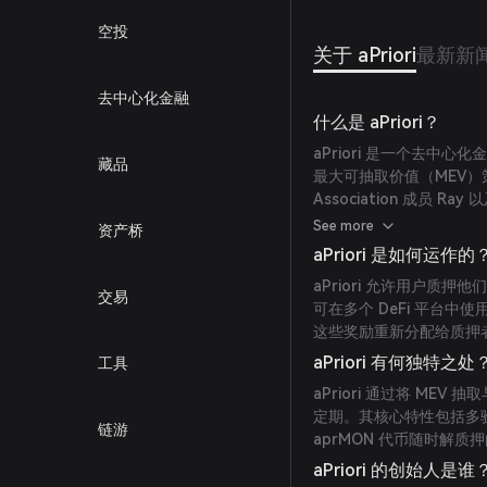
空投
关于 aPriori
最新新
去中心化金融
什么是 aPriori？
aPriori 是一个去中心
藏品
最大可抽取价值（MEV）策略。
Association 成员 Ray
升质押收益并通过优化交
See more
资产桥
aPriori 是如何运作的
aPriori 允许用户质押他
交易
可在多个 DeFi 平台中
这些奖励重新分配给质押
aPriori 有何独特之处
工具
aPriori 通过将 M
定期。其核心特性包括多验
链游
aprMON 代币随时解质
aPriori 的创始人是谁