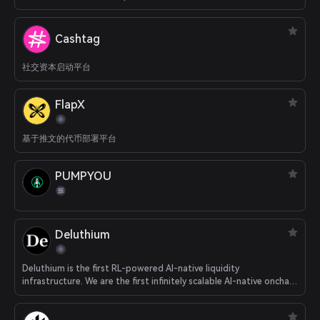
Cashtag
社交资本启动平台
FlapX
基于推文的代币部署平台
PUMPYOU
Deluthium
Deluthium is the first RL-powered AI-native liquidity
infrastructure. We are the first infinitely scalable AI-native onchain
liquidity and execution infrastructure, powered by Reinforcement
Learning (RL). Deluthium operates as an intelligent execution layer