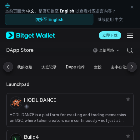
English
日本語
当前页面为
中文
。是否切换至
English
以查看对应语言内容？
Tiếng Việt
继续使用 中文
切换至 English
Русский
Español (Latinoamérica)
Türkçe
立即下载
Italiano
Français
DApp Store
全部网络
Deutsch
简体中文
我的收藏
浏览记录
DApp 推荐
空投
去中心化金融
繁體中文
Português (Portugal)
Bahasa Indonesia
Launchpad
ภาษาไทย
العربية
HODL.DANCE
हिन्दी
বাংলা
Español
HODL.DANCE is a platform for creating and trading memecoins
Português (Brasil)
on BSC, where token creators earn continuously - not just at
launch, but throughout the entire life of their project.
Español (Argentina)
Build4