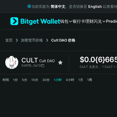
English
当前页面为
简体中文
。是否切换至
English
以查看对
日本語
Tiếng Việt
钱包
银行卡
理财
闪兑
Predi
Русский
Español (Latinoamérica)
Türkçe
Italiano
首页
加密货币价格
Cult DAO
价格
Français
Deutsch
$
0.0{6}66
CULT
简体中文
Cult DAO
繁體中文
0xf0f9...5a13
CULT 兑美元：
1 CULT =
Português (Portugal)
CULT 价格走势图
Bahasa Indonesia
时间
1分
5分
15分
30分
1小时
4小时
1天
1周
ภาษาไทย
हिन्दी
বাংলা
Español
Português (Brasil)
Español (Argentina)