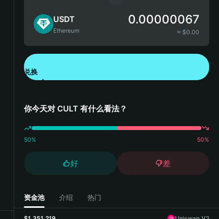
0.00000067
USDT
Ethereum
≈ $
0.00
兑换
下载钱包 App
你今天对 CULT 有什么看法？
50
%
50
%
好
差
资金池
介绍
热门
$1,351,219
Uniswap V2