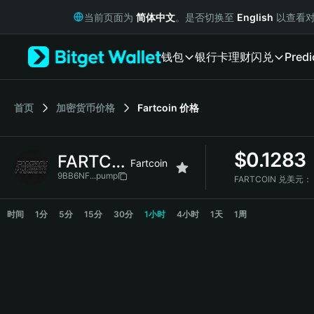
English
当前页面为
简体中文
。是否切换至
English
以查看对
日本語
Tiếng Việt
钱包
银行卡
理财
闪兑
Predi
Русский
Español (Latinoamérica)
Türkçe
Italiano
首页
加密货币价格
Fartcoin
价格
Français
Deutsch
$
0.1283
FARTCOIN
简体中文
Fartcoin
繁體中文
9BB6NF...pump
FARTCOIN 兑美元：
Português (Portugal)
FARTCOIN 价格走势图
Bahasa Indonesia
时间
1分
5分
15分
30分
1小时
4小时
1天
1周
ภาษาไทย
हिन्दी
বাংলা
Español
Português (Brasil)
Español (Argentina)