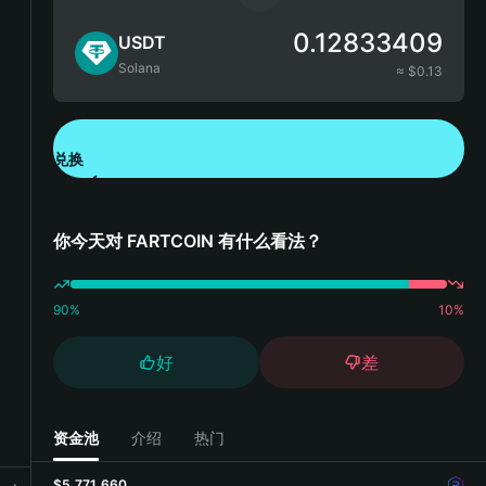
0.12833409
USDT
Solana
≈ $
0.13
兑换
下载钱包 App
你今天对 FARTCOIN 有什么看法？
90
%
10
%
好
差
资金池
介绍
热门
$5,771,660