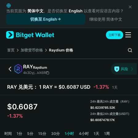
English
日本語
当前页面为
简体中文
。是否切换至
English
以查看对应语言内容？
Tiếng Việt
切换至 English
继续使用 简体中文
Русский
Español (Latinoamérica)
立即下载
Türkçe
Italiano
首页
加密货币价格
Raydium
价格
Français
Deutsch
RAY
Raydium
风险
简体中文
4k3Dyj...kX6R
繁體中文
Português (Portugal)
RAY 兑美元：
1 RAY = $0.6087 USD
-1.37%
1天
Bahasa Indonesia
ภาษาไทย
24h 最高
24h 成交量（RAY）
$
0.6087
हिन्दी
$
0.6239
785.52K
বাংলা
24h 最低
24h 成交量
(USDT)
-1.37%
$
0.6087
478.17K
Español
Português (Brasil)
RAY 价格走势图
时间
1分
5分
15分
30分
1小时
4小时
1天
1周
Español (Argentina)