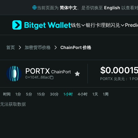
English
当前页面为
简体中文
。是否切换至
English
以查看对
日本語
Tiếng Việt
钱包
银行卡
理财
闪兑
Predi
Русский
Español (Latinoamérica)
Türkçe
Italiano
首页
加密货币价格
ChainPort
价格
Français
Deutsch
$
0.0001
PORTX
简体中文
ChainPort
繁體中文
0x104f...66ac
PORTX 兑美元：
1 PO
Português (Portugal)
PORTX 价格走势图
Bahasa Indonesia
时间
1分
5分
15分
30分
1小时
4小时
1天
1周
ภาษาไทย
无法获取数据
हिन्दी
বাংলা
Español
Português (Brasil)
Español (Argentina)