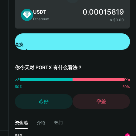
0.00015819
USDT
Ethereum
≈ $
0.00
兑换
下载钱包 App
你今天对 PORTX 有什么看法？
50
%
50
%
好
差
资金池
介绍
热门
$50