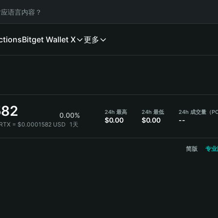
应语言内容？
ctions
Bitget Wallet X
更多
582
24h 最高
24h 最低
24h 成交量（P
0.00%
$0.00
$0.00
--
RTX = $0.0001582 USD
1天
简版
专业