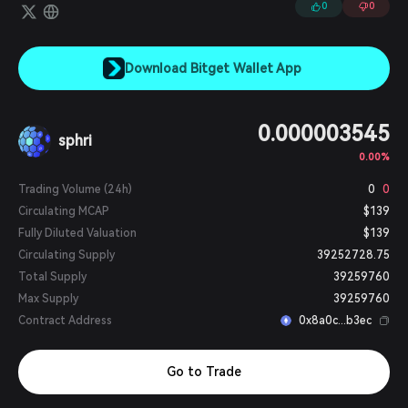
0
0
Download Bitget Wallet App
0.000003545
sphri
0.00%
Trading Volume (24h)
0
0
Circulating MCAP
$139
Fully Diluted Valuation
$139
Circulating Supply
39252728.75
Total Supply
39259760
Max Supply
39259760
Contract Address
0x8a0c...b3ec
Go to Trade