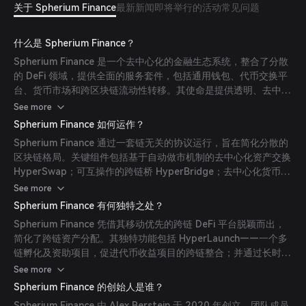
关于 Spherium Finance
最新新闻
即将举行的活动
常见问题
什么是 Spherium Finance？
Spherium Finance 是一个去中心化的金融生态系统，整合了分散
的 DeFi 领域，提供全面的服务套件，包括通用钱包、代币交换平
台、货币市场和跨区块链流动性转移。其使命是提供透明、去中心
化、跨链且用户友好的金融解决方案，赋能创新者、机构、构建者
See more
和投资者。
Spherium Finance 如何运作？
Spherium Finance 通过一套链无关的协议运行，旨在简化分散的
区块链格局。关键组件包括基于自动做市机制的去中心化资产交换
HyperSwap；可互操作的跨链桥 HyperBridge；去中心化货币市
场 HyperLend；以及与其他 Spherium 产品和服务集成的去中心
See more
化钱包 Spherium Wallet。
Spherium Finance 有何独特之处？
Spherium Finance 凭借其移动优先的跨链 DeFi 平台脱颖而出，
简化了跨链资产分配。其独特功能包括 HyperLaunch——一个多
链孵化及资助项目，促进代币收益项目的跨链整合；并通过长时间
的测试网阶段、行业领先合作伙伴的审计及保障流动性和资产的实
See more
践，注重安全性。
Spherium Finance 的创始人是谁？
Spherium Finance 由 Alex Berstein 于 2020 年创立。团队成员