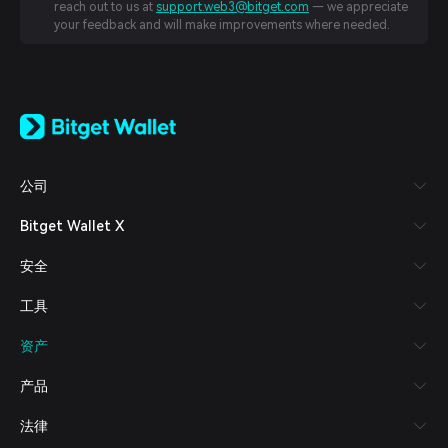
reach out to us at
support.web3@bitget.com
— we appreciate
your feedback and will make improvements where needed.
English
日本語
Tiếng Việt
Русский
公司
Español (Latinoamérica)
Türkçe
Bitget Wallet X
Italiano
Français
安全
Deutsch
简体中文
工具
繁體中文
Português (Portugal)
资产
Bahasa Indonesia
ภาษาไทย
产品
العربية
हिन्दी
法律
বাংলা