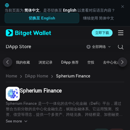
English
日本語
当前页面为
简体中文
。是否切换至
English
以查看对应语言内容？
Tiếng Việt
继续使用 简体中文
切换至 English
Русский
Español (Latinoamérica)
Türkçe
立即下载
Italiano
Français
DApp Store
全部网络
Deutsch
简体中文
我的收藏
浏览记录
DApp 推荐
空投
去中心化金融
繁體中文
Português (Portugal)
›
›
Bahasa Indonesia
Spherium Finance
Home
DApp Home
ภาษาไทย
العربية
Spherium Finance
हिन्दी
বাংলা
Spherium Finance 是一个一体化的去中心化金融（DeFi）平台，通过
Español
整合当前分散的去中心化金融生态，赋能金融体系。它运用预测、投
Português (Brasil)
资、借贷等理念，提供一个多资产、跨链兑换、跨链桥梁、加密融资解
Español (Argentina)
决方案及跨链互操作性的综合平台。
See more