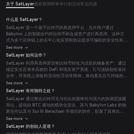
关于 SatLayer
最新新闻
即将举行的活动
常见问题
什么是 SatLayer？
SatLayer 是一个基于比特币的再质押平台，允许用户通过
Babylon 上的智能合约对比特币和合成资产进行再质押。这种方
式为多个区块链上的去中心化应用和协议提供可编程的安全性和流
动性。
See more
SatLayer 如何运作？
SatLayer 利用再质押原语将比特币转化为活跃的储备资产。通过
锚定安全且资本高效的 DeFi 和现实资产系统，它与顶级创收项目
合作，开发链上保险和流动性浮动等用例，推动真实且可持续的收
益。
See more
SatLayer 有何独特之处？
SatLayer 通过整合比特币无与伦比的最终性与强大的协调层脱颖
而出，提供由 BTC 驱动的模块化安全。其与 Babylon Labs 的独
家合作以及与 Sui 和 Berachain 等项目的协作，彰显了其将比特
币演进为可编程资产的承诺。
See more
SatLayer 的创始人是谁？