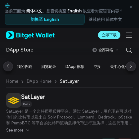
English
日本語
当前页面为
简体中文
。是否切换至
English
以查看对应语言内容？
Tiếng Việt
继续使用 简体中文
切换至 English
Русский
Español (Latinoamérica)
Türkçe
立即下载
Italiano
Français
DApp Store
全部网络
Deutsch
简体中文
我的收藏
浏览记录
DApp 推荐
空投
去中心化金融
繁體中文
Português (Portugal)
›
›
Bahasa Indonesia
SatLayer
Home
DApp Home
ภาษาไทย
العربية
SatLayer
हिन्दी
DeFi
বাংলা
SatLayer 是一个比特币重质押平台。通过 SatLayer，用户现在可以对
Español
他们的比特币以及来自 Solv Protocol、Lombard、Bedrock、pStake
Português (Brasil)
和 PumpBTC 等平台的比特币流动质押代币进行重质押，这些代币用于
Español (Argentina)
保障比特币验证服务（BVS）的安全。
See more