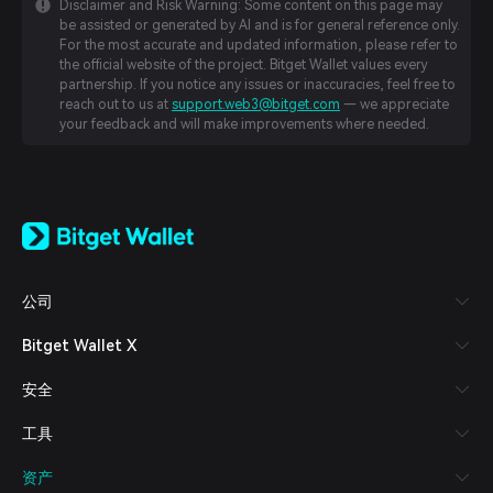
Disclaimer and Risk Warning: Some content on this page may
be assisted or generated by AI and is for general reference only.
For the most accurate and updated information, please refer to
the official website of the project. Bitget Wallet values every
partnership. If you notice any issues or inaccuracies, feel free to
reach out to us at
support.web3@bitget.com
— we appreciate
your feedback and will make improvements where needed.
English
日本語
Tiếng Việt
Русский
公司
Español (Latinoamérica)
Türkçe
Bitget Wallet X
Italiano
Français
安全
Deutsch
简体中文
工具
繁體中文
Português (Portugal)
资产
Bahasa Indonesia