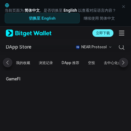
English
日本語
当前页面为
简体中文
。是否切换至
English
以查看对应语言内容？
Tiếng Việt
继续使用 简体中文
切换至 English
Русский
Español (Latinoamérica)
Türkçe
立即下载
Italiano
Français
DApp Store
NEAR Protocol
Deutsch
简体中文
我的收藏
浏览记录
DApp 推荐
空投
去中心化金融
繁體中文
Português (Portugal)
Bahasa Indonesia
GameFI
ภาษาไทย
العربية
हिन्दी
বাংলা
Español
Português (Brasil)
Español (Argentina)