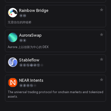
Rainbow Bridge
无需信任的跨链桥
AuroraSwap
Aurora 上以创新为中心的 DEX
Stableflow
NEAR Intents
The universal trading protocol for onchain markets and tokenized
assets.