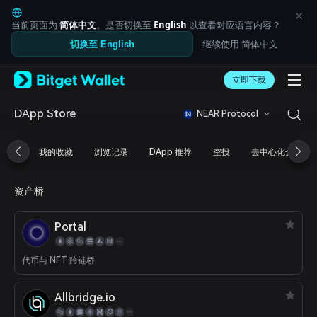
English
日本語
当前页面为
简体中文
。是否切换至
English
以查看对应语言内容？
Tiếng Việt
继续使用 简体中文
切换至 English
Русский
Español (Latinoamérica)
Türkçe
立即下载
Italiano
Français
DApp Store
NEAR Protocol
Deutsch
简体中文
我的收藏
浏览记录
DApp 推荐
空投
去中心化金融
繁體中文
Português (Portugal)
Bahasa Indonesia
资产桥
ภาษาไทย
العربية
Portal
हिन्दी
বাংলা
Español
代币与 NFT 跨链桥
Português (Brasil)
Español (Argentina)
Allbridge.io