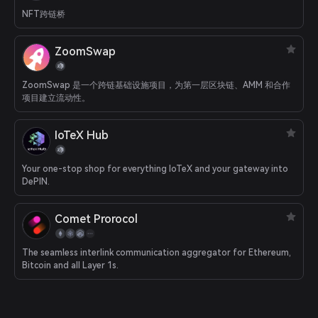
NFT跨链桥
ZoomSwap
ZoomSwap 是一个跨链基础设施项目，为第一层区块链、AMM 和合作
项目建立流动性。
IoTeX Hub
Your one-stop shop for everything IoTeX and your gateway into
DePIN.
Comet Prorocol
The seamless interlink communication aggregator for Ethereum,
Bitcoin and all Layer 1s.