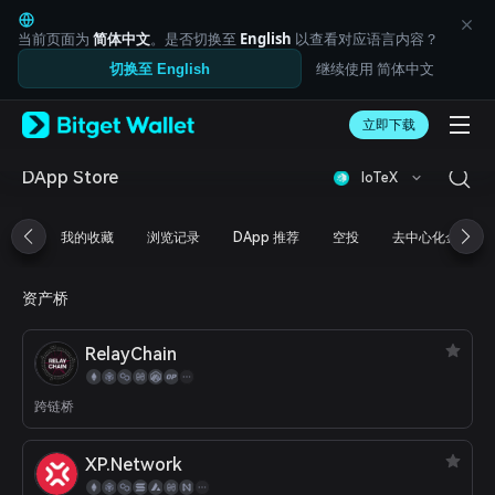
English
日本語
当前页面为
简体中文
。是否切换至
English
以查看对应语言内容？
Tiếng Việt
继续使用 简体中文
切换至 English
Русский
Español (Latinoamérica)
Türkçe
立即下载
Italiano
Français
DApp Store
IoTeX
Deutsch
简体中文
我的收藏
浏览记录
DApp 推荐
空投
去中心化金融
繁體中文
Português (Portugal)
Bahasa Indonesia
资产桥
ภาษาไทย
العربية
RelayChain
हिन्दी
বাংলা
Español
跨链桥
Português (Brasil)
Español (Argentina)
XP.Network