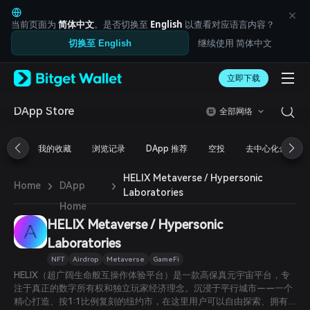
English
日本語
当前页面为
简体中文
。是否切换至
English
以查看对应语言内容？
Tiếng Việt
继续使用 简体中文
切换至 English
Русский
Español (Latinoamérica)
Türkçe
立即下载
Italiano
Français
DApp Store
全部网络
Deutsch
简体中文
我的收藏
浏览记录
DApp 推荐
空投
去中心化金融
繁體中文
Português (Portugal)
HELIX Metaverse / Hypersonic
Bahasa Indonesia
›
›
Home
DApp
Laboratories
ภาษาไทย
Home
العربية
HELIX Metaverse / Hypersonic
हिन्दी
বাংলা
Laboratories
Español
NFT
Airdrop
Metaverse
GameFi
Português (Brasil)
HELIX（超广阔生命般互操作体验平台）是一款高保真元宇宙平台，专
Español (Argentina)
注于真正的数字所有权和独立玩家经济理念。沉浸于平行城市——一个
精心打造、按1:1比例复刻的纽约市，在这里用户可以自由探索、拥有