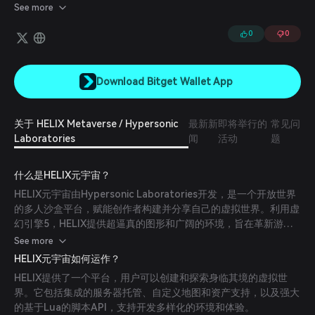
土地、结识新朋友、玩游戏并赚取代币。HELIX元宇宙由Hypersonic
See more
Laboratories打造。
0
0
Download Bitget Wallet App
关于 HELIX Metaverse / Hypersonic
最新新
即将举行的
常见问
Laboratories
闻
活动
题
什么是HELIX元宇宙？
HELIX元宇宙由Hypersonic Laboratories开发，是一个开放世界
的多人沙盒平台，赋能创作者构建并分享自己的虚拟世界。利用虚
幻引擎5，HELIX提供超逼真的图形和广阔的环境，旨在革新游戏
中的用户生成内容。
See more
HELIX元宇宙如何运作？
HELIX提供了一个平台，用户可以创建和探索身临其境的虚拟世
界。它包括集成的服务器托管、自定义地图和资产支持，以及强大
的基于Lua的脚本API，支持开发多样化的环境和体验。