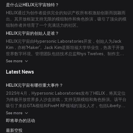
是什么让HELIX元宇宙独特？
HELIX通过为创作者提供完全的知识产权所有权激励创新而脱颖而
出。其开放框架支持无限的模组制作和角色扮演，吸引了顶尖的模
组制作者并培育了一个充满活力的社区。
HELIX元宇宙的创始人是谁？
HELIX元宇宙由Hypersonic Laboratories开发，创始人为Jack
Kim，亦称'Maker'。Jack Kim是斯坦福大学毕业生，热衷于开放
世界数字环境。管理团队包括技术总监Rhys Twelves、制作主管
Josh Ling、虚幻程序员James Jarman和关键游戏设计贡献者
See more
Robert Meek，皆拥有数十年行业经验。
Latest News
HELIX元宇宙有哪些重大事件？
2025年4月，Hypersonic Laboratories发布了HELIX，将其定位
为终极开放世界多人沙盒游戏，支持无限模组和角色扮演。该平台
吸引了来自GTA模组和FiveM RP领域的顶尖人才，包括Liberty
City Preservation Project的团队负责人。
See more
即将举办的活动
最新空投