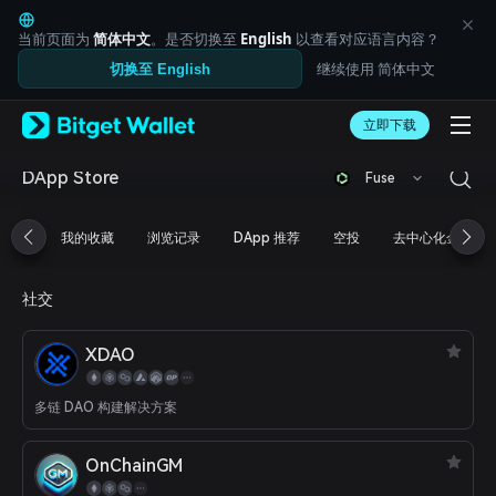
English
日本語
当前页面为
简体中文
。是否切换至
English
以查看对应语言内容？
Tiếng Việt
继续使用 简体中文
切换至 English
Русский
Español (Latinoamérica)
Türkçe
立即下载
Italiano
Français
DApp Store
Fuse
Deutsch
简体中文
我的收藏
浏览记录
DApp 推荐
空投
去中心化金融
繁體中文
Português (Portugal)
Bahasa Indonesia
社交
ภาษาไทย
العربية
XDAO
हिन्दी
বাংলা
Español
多链 DAO 构建解决方案
Português (Brasil)
Español (Argentina)
OnChainGM