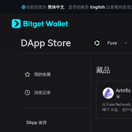
English
当前页面为
简体中文
。是否切换至
English
以查看对应语
日本語
Tiếng Việt
Русский
Español (Latinoamérica)
Türkçe
Italiano
DApp Store
Fuse
Français
Deutsch
简体中文
繁體中文
藏品
Português (Portugal)
我的收藏
Bahasa Indonesia
ภาษาไทย
العربية
Artrific
浏览记录
हिन्दी
বাংলা
在 Fuse Netwo
Español
NFT 市場。 用
Português (Brasil)
買、出售和投標數百
Español (Argentina)
產。
DApp 推荐