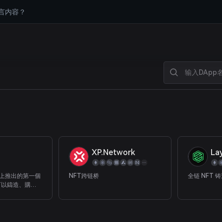
言内容？
XP.Network
La
rk 上推出的第一個
NFT跨链桥
全链 NFT 
戶可以鑄造、購
萬 NFT 資