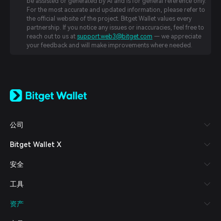
be assisted or generated by AI and is for general reference only.
For the most accurate and updated information, please refer to
the official website of the project. Bitget Wallet values every
partnership. If you notice any issues or inaccuracies, feel free to
reach out to us at
support.web3@bitget.com
— we appreciate
your feedback and will make improvements where needed.
English
日本語
Tiếng Việt
Русский
公司
Español (Latinoamérica)
Türkçe
Bitget Wallet X
Italiano
Français
安全
Deutsch
简体中文
工具
繁體中文
Português (Portugal)
资产
Bahasa Indonesia
ภาษาไทย