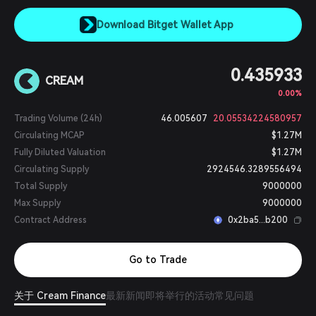
Download Bitget Wallet App
0.435933
CREAM
0.00%
Trading Volume (24h)
46.005607
20.05534224580957
Circulating MCAP
$1.27M
Fully Diluted Valuation
$1.27M
Circulating Supply
2924546.3289556494
Total Supply
9000000
Max Supply
9000000
Contract Address
0x2ba5...b200
Go to Trade
关于 Cream Finance
最新新闻
即将举行的活动
常见问题