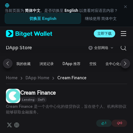
English
日本語
当前页面为
简体中文
。是否切换至
English
以查看对应语言内容？
Tiếng Việt
继续使用 简体中文
切换至 English
Русский
Español (Latinoamérica)
Türkçe
立即下载
Italiano
Français
DApp Store
全部网络
Deutsch
简体中文
我的收藏
浏览记录
DApp 推荐
空投
去中心化金融
繁體中文
Português (Portugal)
›
›
Bahasa Indonesia
Cream Finance
Home
DApp Home
ภาษาไทย
العربية
Cream Finance
हिन्दी
Lending
DeFi
বাংলা
Cream Finance 是一个去中心化的借贷协议，旨在使个人、机构和协议
Español
能够获取金融服务。
Português (Brasil)
Español (Argentina)
1
0