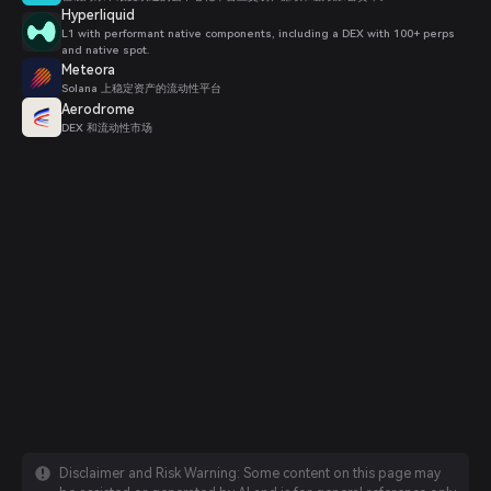
Hyperliquid
L1 with performant native components, including a DEX with 100+ perps
and native spot.
Meteora
Solana 上稳定资产的流动性平台
Aerodrome
DEX 和流动性市场
Disclaimer and Risk Warning: Some content on this page may