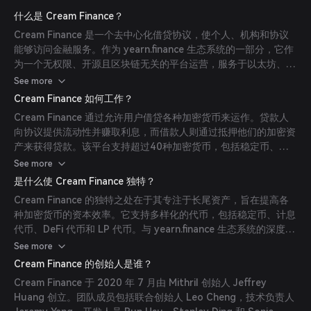
什么是 Cream Finance？
Cream Finance 是一个去中心化借贷协议，使个人、机构和协议
能够访问金融服务。作为 yearn.finance 生态系统的一部分，它作
为一个无权限、开源且区块链无关的平台运营，服务于以太坊、币
安智能链、Polygon 和 Fantom 网络的用户。用户可以存入以太
See more
币或包装比特币等资产以赚取收益，类似于传统的储蓄账户。
Cream Finance 如何工作？
Cream Finance 通过允许用户借贷各种加密货币来运作。贷款人
向协议提供流动性并赚取利息，而借款人则通过抵押他们的加密资
产来获得贷款。该平台支持超过40种加密货币，包括稳定币、
DeFi 代币和 LP 代币。此外，Cream Finance 提供了一个名为
See more
Cream Swap 的去中心化交易所，允许用户使用自动化做市商模
是什么使 Cream Finance 独特？
型交换代币。
Cream Finance 的独特之处在于其专注于长尾资产，旨在提高各
种加密货币的资本效率。它支持多样化的代币，包括稳定币、计息
代币、DeFi 代币和 LP 代币。与 yearn.finance 生态系统的深度集
成增强了其能力，且平台跨以太坊、币安智能链、Polygon 和
See more
Fantom 的多链支持，为用户提供了灵活性和可访问性。
Cream Finance 的创始人是谁？
Cream Finance 于 2020 年 7 月由 Mithril 创始人 Jeffrey
Huang 创立。团队成员包括联合创始人 Leo Cheng，技术负责人