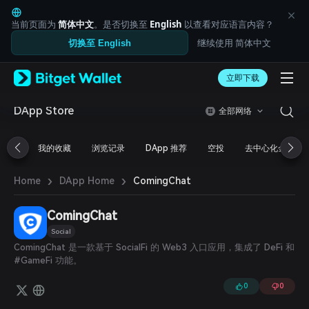
English
日本語
当前页面为
简体中文
。是否切换至
English
以查看对应语言内容？
Tiếng Việt
继续使用 简体中文
切换至 English
Русский
Español (Latinoamérica)
Türkçe
立即下载
Italiano
Français
DApp Store
全部网络
Deutsch
简体中文
我的收藏
浏览记录
DApp 推荐
空投
去中心化金融
繁體中文
Português (Portugal)
›
›
Bahasa Indonesia
ComingChat
Home
DApp Home
ภาษาไทย
العربية
ComingChat
हिन्दी
Social
বাংলা
ComingChat 是一款基于 SocialFi 的 Web3 入口应用，集成了 DeFi 和
Español
#GameFi 功能。
Português (Brasil)
Español (Argentina)
0
0