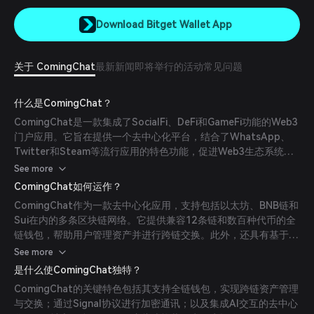
Download Bitget Wallet App
关于 ComingChat
最新新闻
即将举行的活动
常见问题
什么是ComingChat？
ComingChat是一款集成了SocialFi、DeFi和GameFi功能的Web3
门户应用。它旨在提供一个去中心化平台，结合了WhatsApp、
Twitter和Steam等流行应用的特色功能，促进Web3生态系统内
的无缝通信和金融交易。
See more
ComingChat如何运作？
ComingChat作为一款去中心化应用，支持包括以太坊、BNB链和
Sui在内的多条区块链网络。它提供兼容12条链和数百种代币的全
链钱包，帮助用户管理资产并进行跨链交换。此外，还具有基于
Signal协议的加密消息功能、红包功能以及名为Dmens的去中心化
See more
社交平台，融合了AI交互。
是什么使ComingChat独特？
ComingChat的关键特色包括其支持全链钱包，实现跨链资产管理
与交换；通过Signal协议进行加密通讯；以及集成AI交互的去中心