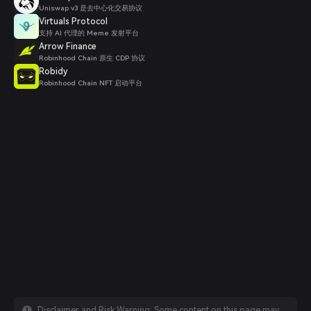
Uniswap v3 是去中心化交易协议
Virtuals Protocol
支持 AI 代理的 Meme 发射平台
Arrow Finance
Robinhood Chain 原生 CDP 协议
Robidy
Robinhood Chain NFT 启动平台
Disclaimer and Risk Warning: Some content on this page may