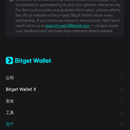
be assisted or generated by AI and is for general reference only.
For the most accurate and updated information, please refer to
the official website of the project. Bitget Wallet values every
partnership. If you notice any issues or inaccuracies, feel free to
reach out to us at
support.web3@bitget.com
— we appreciate
your feedback and will make improvements where needed.
English
日本語
Tiếng Việt
Русский
公司
Español (Latinoamérica)
Türkçe
Bitget Wallet X
Italiano
Français
安全
Deutsch
简体中文
工具
繁體中文
Português (Portugal)
资产
Bahasa Indonesia