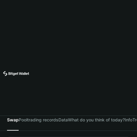
Swap
Pool
trading records
Data
What do you think of today?
Info
Tr