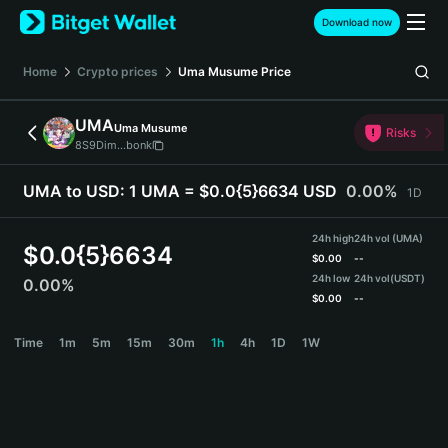
English
Download now
日本語
Tiếng Việt
Home
Crypto prices
Uma Musume
Price
Русский
Español (Latinoamérica)
UMA
Uma Musume
Türkçe
Risks
8S9Dim...bonk
Italiano
Français
UMA to USD:
1 UMA = $0.0{5}6634 USD
0.00%
1D
Deutsch
简体中文
24h high
24h vol (UMA)
繁體中文
$
0.0{5}6634
$
0.00
--
Português (Portugal)
24h low
24h vol
(USDT)
0.00%
Bahasa Indonesia
$
0.00
--
ภาษาไทย
UMA Price Chart
Time
1m
5m
15m
30m
1h
4h
1D
1W
हिन्दी
বাংলা
Español
Português (Brasil)
Español (Argentina)