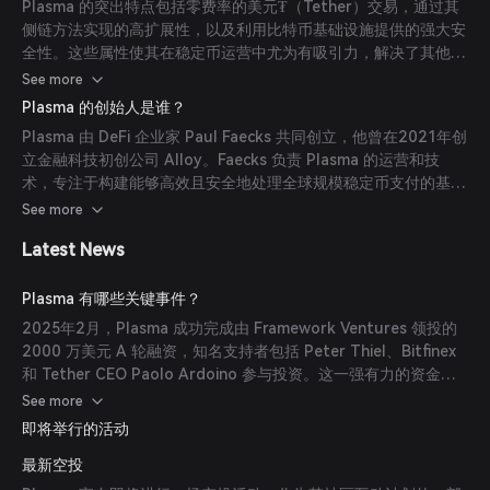
Plasma 的突出特点包括零费率的美元₮（Tether）交易，通过其
侧链方法实现的高扩展性，以及利用比特币基础设施提供的强大安
全性。这些属性使其在稳定币运营中尤为有吸引力，解决了其他区
块链平台中常见的高交易费用和扩展性限制等问题。
See more
Plasma 的创始人是谁？
Plasma 由 DeFi 企业家 Paul Faecks 共同创立，他曾在2021年创
立金融科技初创公司 Alloy。Faecks 负责 Plasma 的运营和技
术，专注于构建能够高效且安全地处理全球规模稳定币支付的基础
设施。他的联合创始人 Christian Angermayer 是一位亿万富翁投
See more
资者，与 Tether、Bitfinex 及传统金融机构有深厚联系。
Latest News
Angermayer 参与了 Plasma 的早期融资和合作伙伴关系，提供
了重要的信誉，吸引了包括 Peter Thiel 和其他知名投资者的支
持。
Plasma 有哪些关键事件？
2025年2月，Plasma 成功完成由 Framework Ventures 领投的
2000 万美元 A 轮融资，知名支持者包括 Peter Thiel、Bitfinex
和 Tether CEO Paolo Ardoino 参与投资。这一强有力的资金支
持彰显了行业对 Plasma 愿景和潜力的信心。此外，2025年7月，
See more
Plasma 宣布启动 XPL 代币公开销售，超额认购超过七倍，筹集了
即将举行的活动
5000 万美元，存款总额达到 3.73 亿美元。
最新空投