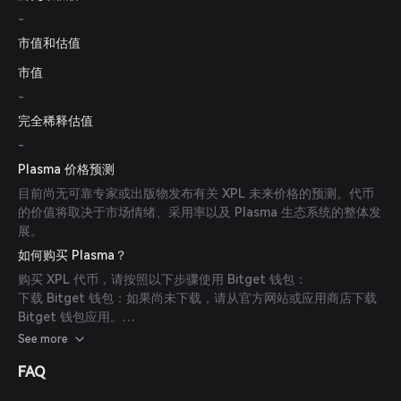
-
市值和估值
市值
-
完全稀释估值
-
Plasma 价格预测
目前尚无可靠专家或出版物发布有关 XPL 未来价格的预测。代币
的价值将取决于市场情绪、采用率以及 Plasma 生态系统的整体发
展。
如何购买 Plasma？
购买 XPL 代币，请按照以下步骤使用 Bitget 钱包：
下载 Bitget 钱包：如果尚未下载，请从官方网站或应用商店下载
Bitget 钱包应用。
创建账户：打开应用，按照屏幕指引创建新账户。确保使用强密码
See more
保障账户安全。
FAQ
为钱包充值：通过转账加密货币或使用法币通过支持的支付方式购
买加密货币，为 Bitget 钱包充值。