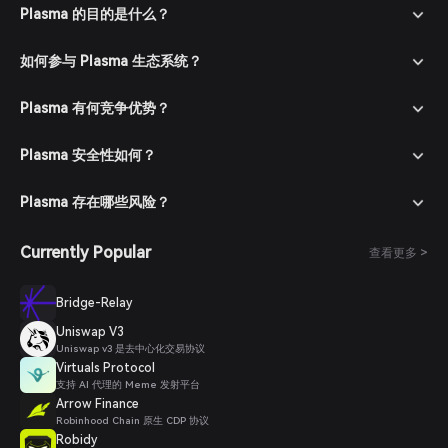
进入市场：在 Bitget 钱包中进入市场板块，搜索 XPL 以查看可交
Plasma 的目的是什么？
易对。
下单购买：选择所需交易对（例如 XPL/USDT），输入购买数量
如何参与 Plasma 生态系统？
并确认订单。交易完成后，XPL 将添加到您的钱包中。
Plasma 有何竞争优势？
Plasma 安全性如何？
Plasma 存在哪些风险？
Currently Popular
查看更多 >
Bridge-Relay
Uniswap V3
Uniswap v3 是去中心化交易协议
Virtuals Protocol
支持 AI 代理的 Meme 发射平台
Arrow Finance
Robinhood Chain 原生 CDP 协议
Robidy