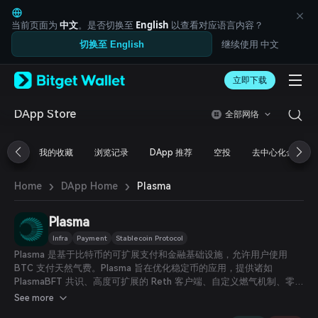
English
日本語
当前页面为
中文
。是否切换至
English
以查看对应语言内容？
Tiếng Việt
继续使用 中文
切换至 English
Русский
Español (Latinoamérica)
Türkçe
立即下载
Italiano
Français
DApp Store
全部网络
Deutsch
简体中文
我的收藏
浏览记录
DApp 推荐
空投
去中心化金融
繁體中文
Português (Portugal)
›
›
Bahasa Indonesia
Plasma
Home
DApp Home
ภาษาไทย
العربية
Plasma
हिन्दी
Infra
Payment
Stablecoin Protocol
বাংলা
Plasma 是基于比特币的可扩展支付和金融基础设施，允许用户使用
Español
BTC 支付天然气费。Plasma 旨在优化稳定币的应用，提供诸如
Português (Brasil)
PlasmaBFT 共识、高度可扩展的 Reth 客户端、自定义燃气机制、零手
Español (Argentina)
续费的 USDT 转账以及隐私交易等功能。
See more