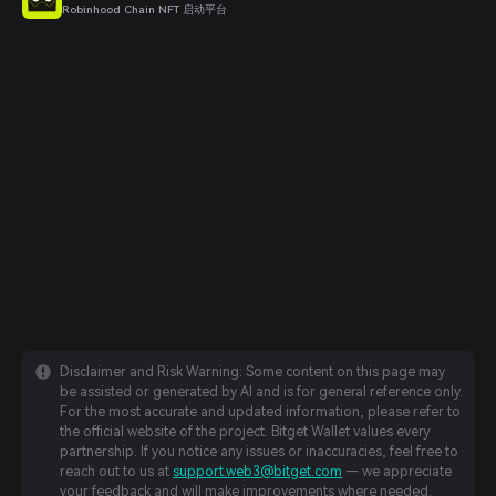
Robinhood Chain NFT 启动平台
Disclaimer and Risk Warning: Some content on this page may
be assisted or generated by AI and is for general reference only.
For the most accurate and updated information, please refer to
the official website of the project. Bitget Wallet values every
partnership. If you notice any issues or inaccuracies, feel free to
reach out to us at
support.web3@bitget.com
— we appreciate
your feedback and will make improvements where needed.