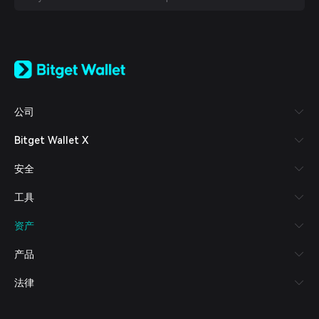
English
日本語
Tiếng Việt
Русский
公司
Español (Latinoamérica)
Türkçe
Bitget Wallet X
Italiano
Français
安全
Deutsch
简体中文
工具
繁體中文
Português (Portugal)
资产
Bahasa Indonesia
ภาษาไทย
产品
العربية
हिन्दी
法律
বাংলা
Español