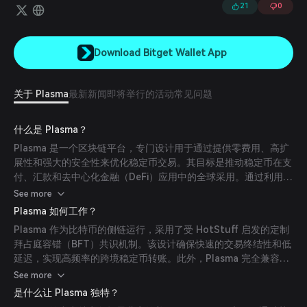
21
0
Download Bitget Wallet App
关于 Plasma
最新新闻
即将举行的活动
常见问题
什么是 Plasma？
Plasma 是一个区块链平台，专门设计用于通过提供零费用、高扩
展性和强大的安全性来优化稳定币交易。其目标是推动稳定币在支
付、汇款和去中心化金融（DeFi）应用中的全球采用。通过利用比
特币的安全性和以太坊的灵活性，Plasma 为个人和机构提供了一
See more
种可靠且具有成本效益的解决方案，用于使用稳定币进行全球转
Plasma 如何工作？
账。
Plasma 作为比特币的侧链运行，采用了受 HotStuff 启发的定制
拜占庭容错（BFT）共识机制。该设计确保快速的交易终结性和低
延迟，实现高频率的跨境稳定币转账。此外，Plasma 完全兼容以
太坊虚拟机（EVM），允许以太坊基础的应用程序和智能合约无缝
See more
集成。
是什么让 Plasma 独特？