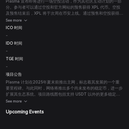
Plasma 宣布即将进行一场空投活动，作为其社区互动计划的一部
分。参与者可以通过空投和官方网站的预售获得 XPL 代币。空投
及预售结束后，XPL 将于次周在币安上线。通过预售和空投获得的
代币没有锁定期。
See more
ICO 时间
-
IDO 时间
-
TGE 时间
-
项目公告
Plasma 计划在2025年夏末前推出主网，标志着其发展的一个重
要里程碑。与此同时，网络将推出多个尚未发布的稳定币，进一步
扩展其生态系统。项目路线图包括支持 USDT 以外的更多稳定
币，促进与传统金融机构和金融科技公司的合作，并鼓励开发者在
See more
其无需许可的平台上构建创新的去中心化应用（dApp）。
Upcoming Events