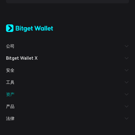
English
日本語
Tiếng Việt
Русский
公司
Español (Latinoamérica)
Türkçe
Bitget Wallet X
Italiano
Français
安全
Deutsch
简体中文
工具
繁體中文
Português (Portugal)
资产
Bahasa Indonesia
ภาษาไทย
产品
العربية
हिन्दी
法律
বাংলা
Español