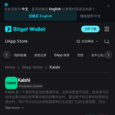
English
日本語
当前页面为
中文
。是否切换至
English
以查看对应语言内容？
Tiếng Việt
继续使用 中文
切换至 English
Русский
Español (Latinoamérica)
Türkçe
立即下载
Italiano
Français
DApp Store
全部网络
Deutsch
简体中文
我的收藏
浏览记录
DApp 推荐
空投
去中心化金融
繁體中文
Português (Portugal)
›
›
Bahasa Indonesia
Kalshi
Home
DApp Home
ภาษาไทย
العربية
Kalshi
हिन्दी
Prediction market
বাংলা
Kalshi 是一个受联邦监管的预测市场，支持加密货币存款，投资者可以
Español
在此交易与现实世界事件相关的事件合约。通过基于特定事件结果的交
Português (Brasil)
易合约，用户可以涉足比传统股票和衍生品更广泛的主题范围。无论您
Español (Argentina)
是某个领域的专家，还是对新闻、金融、流行文化等特定主题有浓厚兴
See more
趣，Kalshi 都为您提供了基于准确预测获利的机会。此外，Kalshi 还提