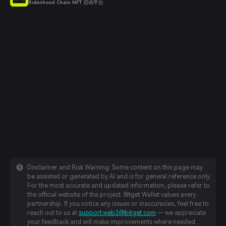
Robinhood Chain NFT 启动平台
Disclaimer and Risk Warning: Some content on this page may
be assisted or generated by AI and is for general reference only.
For the most accurate and updated information, please refer to
the official website of the project. Bitget Wallet values every
partnership. If you notice any issues or inaccuracies, feel free to
reach out to us at
support.web3@bitget.com
— we appreciate
your feedback and will make improvements where needed.