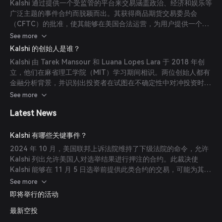
Kalshi 通过提供一个受监管的平台来交易涵盖政治、经济和娱乐等
广泛主题的事件合约而脱颖而出。其获得商品期货交易委员会
（CFTC）的批准，使其能够在美国合法运营，为用户提供一个安
全的环境来对冲不确定性并利用见解。该平台多样化的市场提供和
See more
对监管合规的承诺使其区别于未受监管的预测市场。
Kalshi 的创始人是谁？
Kalshi 由 Tarek Mansour 和 Luana Lopes Lara 于 2018 年创
立，他们在麻省理工学院（MIT）学习期间相识。两位创始人都有
金融分析背景，并识别出投资者在试图在不确定性中对冲投资时面
临的挑战，例如英国脱欧公投。他们的经验促使他们创建了一个平
See more
台，允许投资者对未来事件进行押注，提供一种对冲不确定性并利
Latest News
用见解的手段。
Kalshi 有哪些关键事件？
2024 年 10 月，美国联邦上诉法院维持了下级法院的命令，允许
Kalshi 列出允许美国人对选举结果进行押注的合约。此裁决使
Kalshi 能够在 11 月 5 日选举前提供此类合约的交易，可能为其他
公司未来提供类似衍生品铺平道路。2025 年 6 月，Kalshi 在由专
See more
注于加密货币的投资者 Paradigm 领投的融资轮中筹集了 1.85 亿
即将举行的活动
美元，对公司的估值达到 20 亿美元。其他参与者包括 Sequoia、
最新空投
Multicoin、Neo、Bond Capital 和 Citadel Securities 首席执行
官 Peng Zhao。