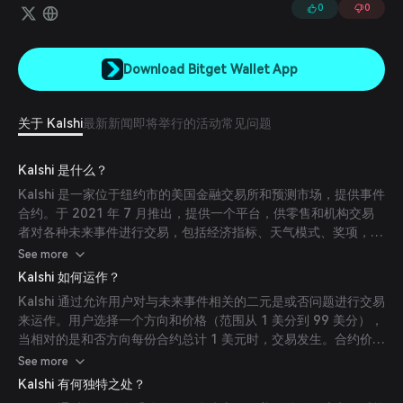
供丰富的资源和工具（如教程、市场数据等），帮助交易者理解预测市
0
0
场并改进他们的交易策略。
Download Bitget Wallet App
关于 Kalshi
最新新闻
即将举行的活动
常见问题
Kalshi 是什么？
Kalshi 是一家位于纽约市的美国金融交易所和预测市场，提供事件
合约。于 2021 年 7 月推出，提供一个平台，供零售和机构交易
者对各种未来事件进行交易，包括经济指标、天气模式、奖项，以
及政治和立法结果。该平台允许用户对是或否的问题进行交易，合
See more
约价格基于市场对事件发生概率的估计。交易所提供的合约在正确
Kalshi 如何运作？
选择时支付 1 美元。
Kalshi 通过允许用户对与未来事件相关的二元是或否问题进行交易
来运作。用户选择一个方向和价格（范围从 1 美分到 99 美分），
当相对的是和否方向每份合约总计 1 美元时，交易发生。合约价格
反映了市场对事件发生概率的估计。正确的预测每份合约可获得 1
See more
美元的支付。Kalshi 对每笔交易收取交易费用，但不依赖于交易者
Kalshi 有何独特之处？
的损失来获取收入。