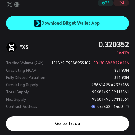
——一个具有特殊功能的自动做市商（AMM）。用作稳定机制的外部子
77
2
协议是 Curve。
Download Bitget Wallet App
0.320352
FXS
16.41%
Trading Volume (24h)
151829.79588955102
50130.8888228116
Circulating MCAP
$31.93M
Fully Diluted Valuation
$31.93M
Circulating Supply
99681495.47375165
Total Supply
99681495.59113361
Max Supply
99681495.59113361
Contract Address
0x3432...64d0
Go to Trade