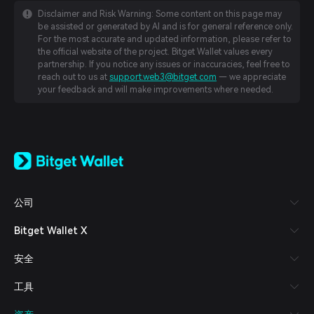
Disclaimer and Risk Warning: Some content on this page may
be assisted or generated by AI and is for general reference only.
For the most accurate and updated information, please refer to
the official website of the project. Bitget Wallet values every
partnership. If you notice any issues or inaccuracies, feel free to
reach out to us at
support.web3@bitget.com
— we appreciate
your feedback and will make improvements where needed.
English
日本語
Tiếng Việt
Русский
公司
Español (Latinoamérica)
Türkçe
Bitget Wallet X
Italiano
Français
安全
Deutsch
简体中文
工具
繁體中文
Português (Portugal)