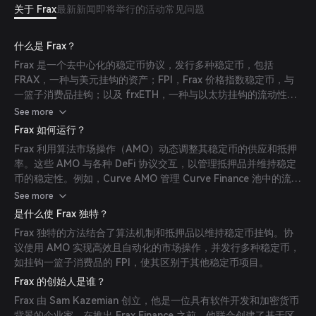
关于 Frax
最新新闻
即将举行的活动
常见问题
什么是 Frax？
Frax 是一个去中心化的稳定币协议，发行多种稳定币，包括
FRAX，一种与美元挂钩的资产；FPI，Frax 价格指数稳定币，与
一篮子消费品挂钩；以及 frxETH，一种与以太坊挂钩的流动性质
押衍生代币。该协议旨在通过结合算法机制和抵押品来提供可扩展
See more
且去中心化的稳定币。
Frax 如何运行？
Frax 利用算法市场操作（AMO）动态调整其稳定币的供应和抵押
率。这些 AMO 与各种 DeFi 协议交互，以管理抵押品并维持稳定
币的稳定性。例如，Curve AMO 管理 Curve Finance 池中的流动
性以稳定 FRAX 挂钩。
See more
是什么使 Frax 独特？
Frax 独特的方法结合了算法机制和抵押品以维持稳定币挂钩。协
议使用 AMO 实现高效且自动化的市场操作，并发行多种稳定币，
如挂钩一篮子消费品的 FPI，使其区别于其他稳定币项目。
Frax 的创始人是谁？
Frax 由 Sam Kazemian 创立，他是一位具有软件开发和加密货币
背景的企业家。在推出 Frax Finance 之前，他联合创建了基于区