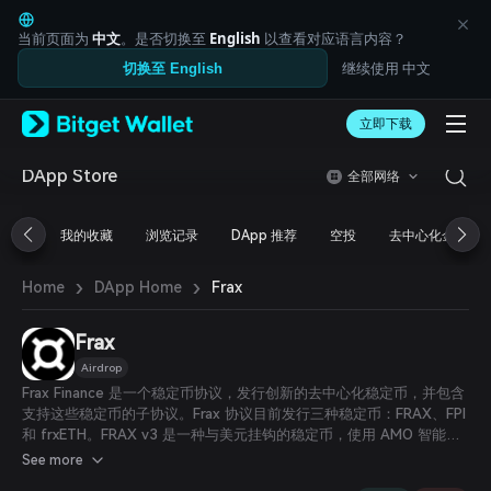
English
日本語
当前页面为
中文
。是否切换至
English
以查看对应语言内容？
Tiếng Việt
继续使用 中文
切换至 English
Русский
Español (Latinoamérica)
Türkçe
立即下载
Italiano
Français
DApp Store
全部网络
Deutsch
简体中文
我的收藏
浏览记录
DApp 推荐
空投
去中心化金融
繁體中文
Português (Portugal)
›
›
Bahasa Indonesia
Frax
Home
DApp Home
ภาษาไทย
العربية
Frax
हिन्दी
Airdrop
বাংলা
Frax Finance 是一个稳定币协议，发行创新的去中心化稳定币，并包含
Español
支持这些稳定币的子协议。Frax 协议目前发行三种稳定币：FRAX、FPI
Português (Brasil)
和 frxETH。FRAX v3 是一种与美元挂钩的稳定币，使用 AMO 智能合
Español (Argentina)
约以及无许可、非托管的子协议作为稳定机制。作为稳定机制的两个内
See more
部子协议分别是 Fraxlend——一个去中心化借贷市场，以及 Fraxswap