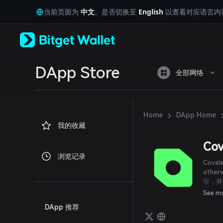
English
当前页面为
中文
。是否切换至
English
以查看对应语言内
日本語
Tiếng Việt
Русский
Español (Latinoamérica)
Türkçe
Italiano
DApp Store
全部网络
Français
Deutsch
简体中文
繁體中文
›
Home
DApp Home
Português (Portugal)
我的收藏
Bahasa Indonesia
ภาษาไทย
Cov
العربية
浏览记录
हिन्दी
Cov
বাংলা
oth
引，并
Español
API
Português (Brasil)
See m
Español (Argentina)
DApp 推荐