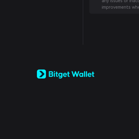
any issues or inac
improvements whe
English
日本語
Tiếng Việt
Русский
Español (Latinoamérica)
Türkçe
Italiano
Français
Deutsch
简体中文
繁體中文
Português (Portugal)
Bahasa Indonesia
ภาษาไทย
العربية