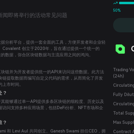
50%
新闻
即将举行的活动
常见问题
区块链数据分析平台，提供一套全面的工具，方便开发者和企业轻
ovalent 创立于2020年，旨在通过提供一个统一的
块链的数据，弥合区块链数据与主流应用之间的鸿沟。
Trading V
整个区块链并为开发者提供统一的API来访问这些数据。此方法
(24h)
块链提取数据而编写自定义代码的需求，从而简化了开发
的上市时间。
Circulati
之处？
Fully Dilu
处在于其能够通过单一API提供多条区块链的细粒度、历史以及
Circulatin
访问支持多种应用场景，包括DeFi分析、NFT市场和企
Total Sup
是谁？
Max Supp
Swami 和 Levi Aul 共同创立。Ganesh Swami 担任CEO，拥
Contract 