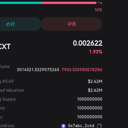
50%
好
差
0.002622
CXT
1.93%
olume
3014521.3329073265
7903.530983878286
ng MCAP
$2.62M
ted Valuation
$2.62M
g Supply
1000000000
ply
1000000000
ly
1000000000
Address
0x7abc...2c4d