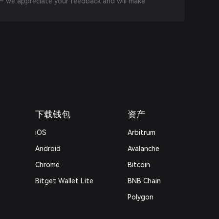
 we appreciate your feedback and will make
下载钱包
资产
iOS
Arbitrum
Android
Avalanche
Chrome
Bitcoin
Bitget Wallet Lite
BNB Chain
Polygon