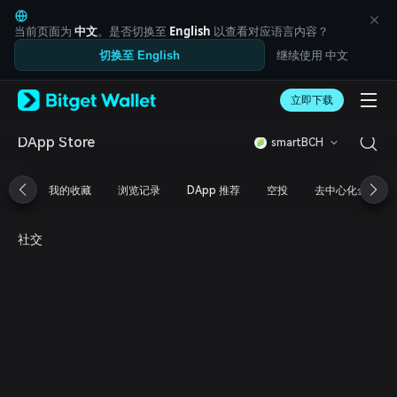
English
日本語
当前页面为
中文
。是否切换至
English
以查看对应语言内容？
Tiếng Việt
继续使用 中文
切换至 English
Русский
Español (Latinoamérica)
Türkçe
立即下载
Italiano
Français
DApp Store
smartBCH
Deutsch
简体中文
我的收藏
浏览记录
DApp 推荐
空投
去中心化金融
繁體中文
Português (Portugal)
Bahasa Indonesia
社交
ภาษาไทย
العربية
हिन्दी
বাংলা
Español
Português (Brasil)
Español (Argentina)