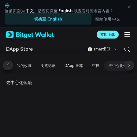
English
日本語
当前页面为
中文
。是否切换至
English
以查看对应语言内容？
Tiếng Việt
继续使用 中文
切换至 English
Русский
Español (Latinoamérica)
Türkçe
立即下载
Italiano
Français
DApp Store
smartBCH
Deutsch
简体中文
我的收藏
浏览记录
DApp 推荐
空投
去中心化金融
繁體中文
Português (Portugal)
Bahasa Indonesia
去中心化金融
ภาษาไทย
العربية
हिन्दी
বাংলা
Español
Português (Brasil)
Español (Argentina)