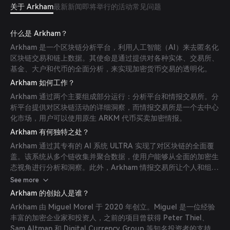
关于 Arkham
最新新闻
即将举行的活动
常见问题
什么是 Arkham？
Arkham 是一个区块链分析平台，利用人工智能（AI）来去匿名化
区块链交易和链上数据。其使命是通过提供对各种实体、交易所、
基金、大户和代币的全面分析，来实现加密货币交易的透明化。
Arkham 如何工作？
Arkham 通过两个主要组成部分运行：分析平台和情报交易所。分
析平台提供对区块链活动的详细洞察，而情报交易所是一个去中心
化市场，用户可以使用原生 ARKM 代币买卖加密情报。
Arkham 有何独特之处？
Arkham 通过其专有的 AI 系统 ULTRA 实现了对区块链的全面覆
盖。该系统从多个链收集并聚合数据，使用户能够从全面的加密生
态视角进行分析和洞察。此外，Arkham 情报交易所让个人和组织
可以通过发布赏金和拍卖来变现其情报。
See more
Arkham 的创始人是谁？
Arkham 由 Miguel Morel 于 2020 年创立。Miguel 是一位经验
丰富的加密企业家和投资人，之前的项目曾获得 Peter Thiel、
Sam Altman 和 Digital Currency Group 等知名投资者的支持。