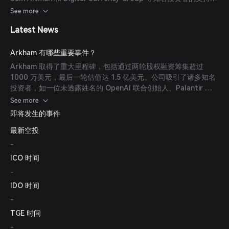
首席技术官 Henry Fisher 领导过多个区块链项目的协议开发，曾
See more
任特斯拉软件工程师。
Latest News
Arkham 有哪些重要事件？
Arkham 取得了重大里程碑，包括通过两轮股权融资筹集超过
1000 万美元，最后一轮估值达 1.5 亿美元。公司吸引了诸多知名
投资者，如一位未透露姓名的 OpenAI 联合创始人、Palantir 联
合创始人 Joe Lonsdale（8VC）、Tim Draper（Draper
See more
Associates）、Wintermute、GSR 和 Geoff
即将发生的事件
Lewis（Bedrock）。
最新空投
-
ICO 时间
-
IDO 时间
-
TGE 时间
-