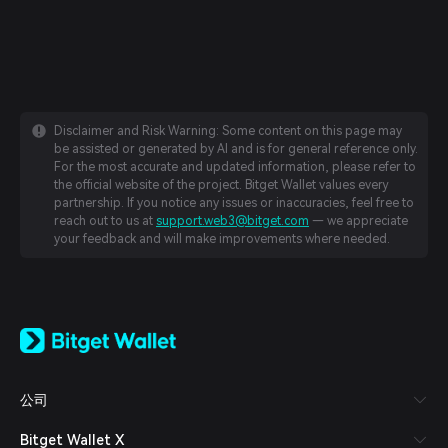
Disclaimer and Risk Warning: Some content on this page may
be assisted or generated by AI and is for general reference only.
For the most accurate and updated information, please refer to
the official website of the project. Bitget Wallet values every
partnership. If you notice any issues or inaccuracies, feel free to
reach out to us at
support.web3@bitget.com
— we appreciate
your feedback and will make improvements where needed.
English
日本語
Tiếng Việt
Русский
公司
Español (Latinoamérica)
Türkçe
Bitget Wallet X
Italiano