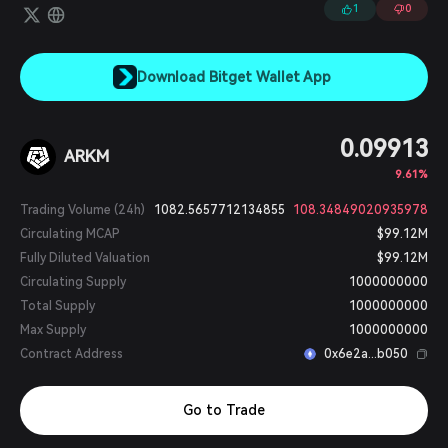
1200万美元资金。
1
0
Download Bitget Wallet App
0.09913
ARKM
9.61%
Trading Volume (24h)
1082.5657712134855
108.34849020935978
Circulating MCAP
$99.12M
Fully Diluted Valuation
$99.12M
Circulating Supply
1000000000
Total Supply
1000000000
Max Supply
1000000000
Contract Address
0x6e2a...b050
Go to Trade