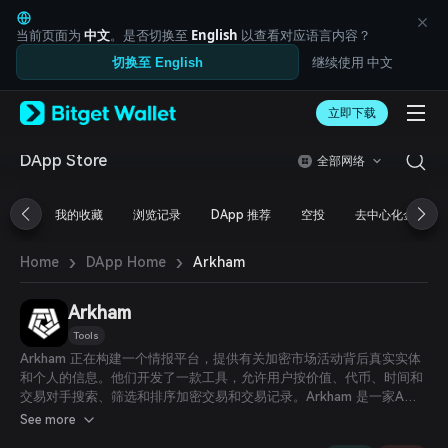
English
日本語
当前页面为
中文
。是否切换至
English
以查看对应语言内容？
Tiếng Việt
继续使用 中文
切换至 English
Русский
Español (Latinoamérica)
Türkçe
立即下载
Italiano
Français
DApp Store
全部网络
Deutsch
简体中文
我的收藏
浏览记录
DApp 推荐
空投
去中心化金融
繁體中文
Português (Portugal)
›
›
Bahasa Indonesia
Arkham
Home
DApp Home
ภาษาไทย
العربية
Arkham
हिन्दी
Tools
বাংলা
Arkham 正在构建一个情报平台，提供有关加密市场活动背后真实实体
Español
和个人的信息。他们开发了一款工具，允许用户按价值、代币、时间和
Português (Brasil)
交易对手搜索、筛选和排序加密交易和交易记录。Arkham 是一家A轮
Español (Argentina)
初创公司，已从包括 Palantir 和 OpenAI 创始人在内的投资者，以及
See more
Bedrock 的 Geoff Lewis 和 Tim Draper 等风险投资人处筹集了超过