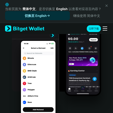
English
日本語
当前页面为
简体中文
。是否切换至
English
以查看对应语言内容？
Tiếng Việt
切换至 English
继续使用 简体中文
Русский
Español (Latinoamérica)
立即下载
Türkçe
Italiano
Français
Deutsch
简体中文
繁體中文
Português (Portugal)
Bahasa Indonesia
ภาษาไทย
हिन्दी
বাংলা
Español
Português (Brasil)
Español (Argentina)