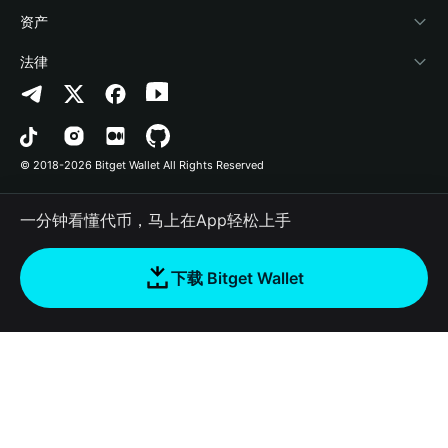
帮助中心
Crypto Swap API
Bitget Wallet Pay
安全防护技术
快捷买币
资产
联系我们
山寨季指数
合作上架
授权检测
Arbitrum
法律
品牌资源
预测市场
合约检测
Avalanche
隐私协议
工作机会
DApp
批量转账
Bitcoin
用户使用协议
© 2018-2026 Bitget Wallet All Rights Reserved
官方渠道验证
交易
BNB Chain
风险披露
一分钟看懂代币，马上在App轻松上手
RWA
Polygon
如何购买加密货币
下载 Bitget Wallet