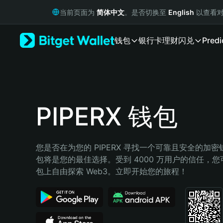
English
当前页面为
简体中文
。是否切换至
English
以查看对
日本語
Tiếng Việt
钱包
银行卡
理财
闪兑
Predi
Русский
Español (Latinoamérica)
Türkçe
Italiano
Français
Deutsch
PIPERX 钱包
简体中文
繁體中文
Português (Portugal)
您是否在为您的 PIPERX 寻找一个可靠且安全的加密钱包
Bahasa Indonesia
包将是您的最佳选择。受到 4000 万用户的信任，您可以在
ภาษาไทย
包上自由探索 Web3。立即开始您的旅程！
हिन्दी
বাংলা
Español
Português (Brasil)
Español (Argentina)