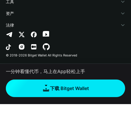
加密资讯
Payfi Crypto
接入钱包
风险保障基金
工具
帮助中心
Crypto Swap API
Bitget Wallet Pay
安全防护技术
快捷买币
资产
联系我们
山寨季指数
合作上架
授权检测
Arbitrum
法律
品牌资源
预测市场
合约检测
Avalanche
隐私协议
工作机会
DApp
批量转账
Bitcoin
用户使用协议
© 2018-2026 Bitget Wallet All Rights Reserved
官方渠道验证
交易
BNB Chain
风险披露
一分钟看懂代币，马上在App轻松上手
RWA
Polygon
如何购买加密货币
下载 Bitget Wallet