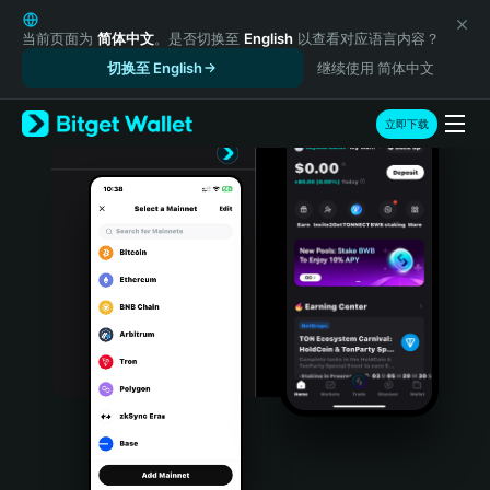
English
日本語
当前页面为
简体中文
。是否切换至
English
以查看对应语言内容？
Tiếng Việt
切换至 English
继续使用 简体中文
Русский
Español (Latinoamérica)
立即下载
Türkçe
Italiano
Français
Deutsch
简体中文
繁體中文
Português (Portugal)
Bahasa Indonesia
ภาษาไทย
हिन्दी
বাংলা
Español
Português (Brasil)
Español (Argentina)