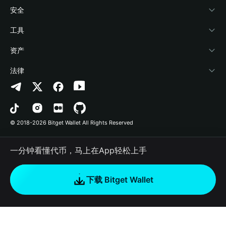
学院
稳定币理财
开发者文档
安全
加密资讯
Payfi Crypto
接入钱包
风险保障基金
工具
帮助中心
Crypto Swap API
Bitget Wallet Pay
安全防护技术
快捷买币
资产
联系我们
山寨季指数
合作上架
授权检测
Arbitrum
法律
品牌资源
预测市场
合约检测
Avalanche
隐私协议
工作机会
DApp
批量转账
Bitcoin
用户使用协议
© 2018-2026 Bitget Wallet All Rights Reserved
官方渠道验证
交易
BNB Chain
风险披露
一分钟看懂代币，马上在App轻松上手
RWA
Polygon
如何购买加密货币
下载 Bitget Wallet