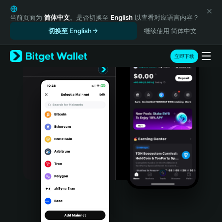
English
日本語
当前页面为
简体中文
。是否切换至
English
以查看对应语言内容？
Tiếng Việt
切换至 English
继续使用 简体中文
Русский
Español (Latinoamérica)
立即下载
Türkçe
Italiano
Français
Deutsch
简体中文
繁體中文
Português (Portugal)
Bahasa Indonesia
ภาษาไทย
हिन्दी
বাংলা
Español
Português (Brasil)
Español (Argentina)