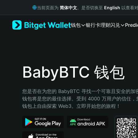
English
当前页面为
简体中文
。是否切换至
English
以查看对
日本語
Tiếng Việt
钱包
银行卡
理财
闪兑
Predi
Русский
Español (Latinoamérica)
Türkçe
Italiano
Français
Deutsch
BabyBTC 钱包
简体中文
繁體中文
Português (Portugal)
您是否在为您的 BabyBTC 寻找一个可靠且安全的加密钱
Bahasa Indonesia
钱包将是您的最佳选择。受到 4000 万用户的信任，您可以
ภาษาไทย
钱包上自由探索 Web3。立即开始您的旅程！
हिन्दी
বাংলা
Español
Português (Brasil)
Español (Argentina)