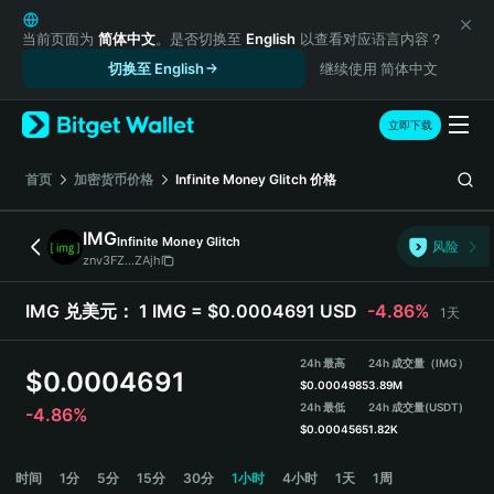
English
日本語
当前页面为
简体中文
。是否切换至
English
以查看对应语言内容？
Tiếng Việt
切换至 English
继续使用 简体中文
Русский
Español (Latinoamérica)
立即下载
Türkçe
Italiano
首页
加密货币价格
Infinite Money Glitch
价格
Français
Deutsch
IMG
Infinite Money Glitch
风险
简体中文
znv3FZ...ZAjh
繁體中文
Português (Portugal)
IMG 兑美元：
1 IMG = $0.0004691 USD
-4.86%
1天
Bahasa Indonesia
ภาษาไทย
24h 最高
24h 成交量（IMG）
$
0.0004691
हिन्दी
$
0.0004985
3.89M
বাংলা
24h 最低
24h 成交量
(USDT)
-4.86%
$
0.0004565
1.82K
Español
Português (Brasil)
IMG 价格走势图
时间
1分
5分
15分
30分
1小时
4小时
1天
1周
Español (Argentina)