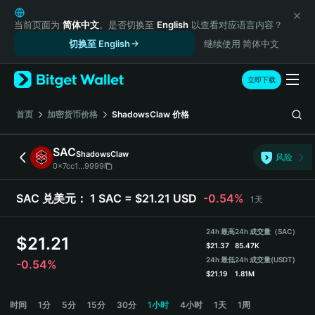
English
日本語
当前页面为
简体中文
。是否切换至
English
以查看对应语言内容？
Tiếng Việt
切换至 English
继续使用 简体中文
Русский
Español (Latinoamérica)
立即下载
Türkçe
Italiano
首页
加密货币价格
ShadowsClaw
价格
Français
Deutsch
SAC
ShadowsClaw
风险
简体中文
0x7cc1...9999
繁體中文
Português (Portugal)
SAC 兑美元：
1 SAC = $21.21 USD
-0.54%
1天
Bahasa Indonesia
ภาษาไทย
24h 最高
24h 成交量（SAC）
$
21.21
हिन्दी
$
21.37
85.47K
বাংলা
24h 最低
24h 成交量
(USDT)
-0.54%
$
21.19
1.81M
Español
Português (Brasil)
SAC 价格走势图
时间
1分
5分
15分
30分
1小时
4小时
1天
1周
Español (Argentina)